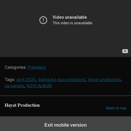
Categories:
Premijere
Tags:
april 2020
,
dubravko duco knežević
,
hayat production
,
na peronu
,
NOVI ALBUM
Hayat Production
Back to top
Exit mobile version