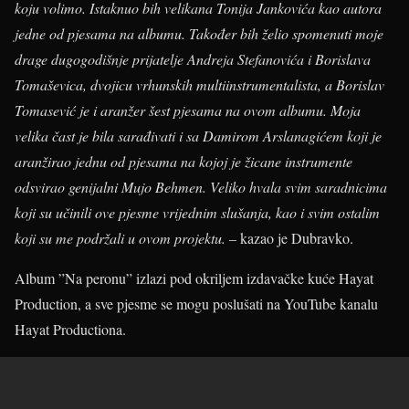
koju volimo.
Istaknuo bih velikana Tonija Jankovića kao autora
jedne od pjesama na albumu.
Također bih želio spomenuti moje
drage dugogodišnje prijatelje Andreja Stefanovića i Borislava
Tomaševica, dvojicu vrhunskih multiinstrumentalista, a Borislav
Tomasević je i aranžer šest pjesama na ovom albumu.
Moja
velika čast je bila sarađivati i sa Damirom Arslanagićem koji je
aranžirao jednu od pjesama na kojoj je žicane instrumente
odsvirao genijalni Mujo Behmen.
Veliko hvala svim saradnicima
koji su učinili ove pjesme vrijednim slušanja, kao i svim ostalim
koji su me podržali u ovom projektu.
– kazao je Dubravko.
Album ”Na peronu” izlazi pod okriljem izdavačke kuće Hayat
Production, a sve pjesme se mogu poslušati na YouTube kanalu
Hayat Productiona.