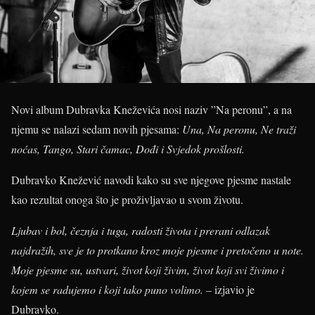
Novi album Dubravka Kneževića nosi naziv ”Na peronu”, a na
njemu se nalazi sedam novih pjesama:
Una, Na peronu, Ne traži
noćas, Tango, Stari čamac, Dođi i Svjedok prošlosti.
Dubravko Knežević navodi kako su sve njegove pjesme nastale
kao rezultat onoga što je proživljavao u svom životu.
Ljubav i bol, čeznja i tuga, radosti života i prerani odlazak
najdražih, sve je to protkano kroz moje pjesme i pretočeno u note.
Moje pjesme su, ustvari, život koji živim, život koji svi živimo i
kojem se radujemo i koji tako puno volimo.
– izjavio je
Dubravko.