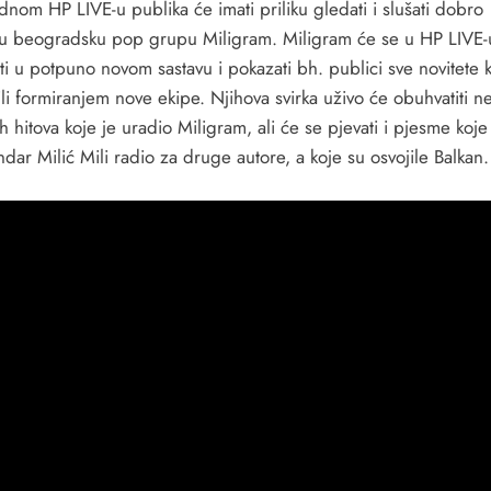
nom HP LIVE-u publika će imati priliku gledati i slušati dobro
u beogradsku pop grupu Miligram. Miligram će se u HP LIVE-
i u potpuno novom sastavu i pokazati bh. publici sve novitete k
ili formiranjem nove ekipe. Njihova svirka uživo će obuhvatiti n
h hitova koje je uradio Miligram, ali će se pjevati i pjesme koje
dar Milić Mili radio za druge autore, a koje su osvojile Balkan.