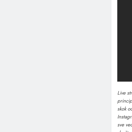
Live s
princi
skok o
Instagr
sve već