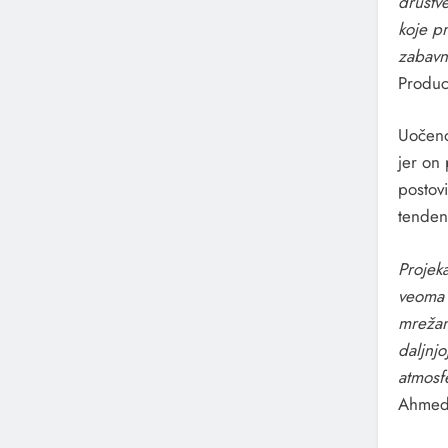
društv
koje p
zabavn
Product
Uočeno
jer on
postov
tenden
Projeka
veoma 
mrežama
daljnjo
atmosfe
Ahmed 