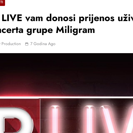
TI
LIVE vam donosi prijenos uži
certa grupe Miligram
 Production
7 Godina Ago