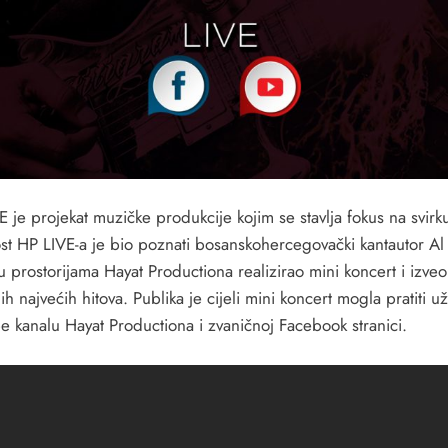
 je projekat muzičke produkcije kojim se stavlja fokus na svirku
ost HP LIVE-a je bio poznati bosanskohercegovački kantautor Al
 u prostorijama Hayat Productiona realizirao mini koncert i izve
ih najvećih hitova. Publika je cijeli mini koncert mogla pratiti u
e kanalu Hayat Productiona i zvaničnoj Facebook stranici.