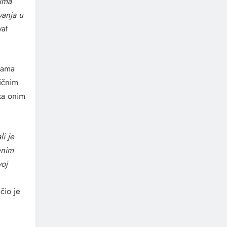
nima
vanja u
yat
žama
ičnim
ka onim
li je
enim
voj
čio je