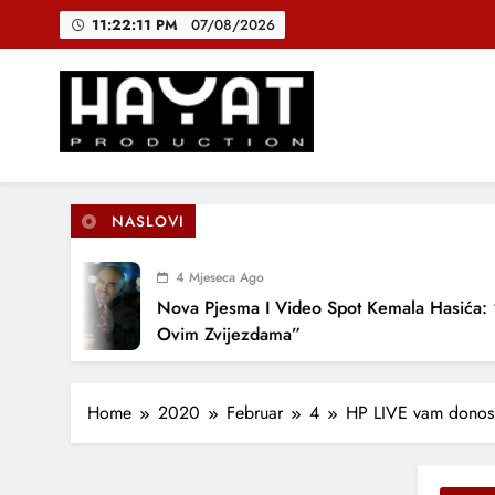
Skip
DJEČIJI H
11:22:12 PM
07/08/2026
to
content
B
Hayat Production
Promocija domaće muzike
DJEČIJI H
NASLOVI
4 Mjeseca Ago
Nova Pjesma I Video Spot Kemala Hasića: “Pod
Ovim Zvijezdama”
Home
2020
Februar
4
HP LIVE vam donosi