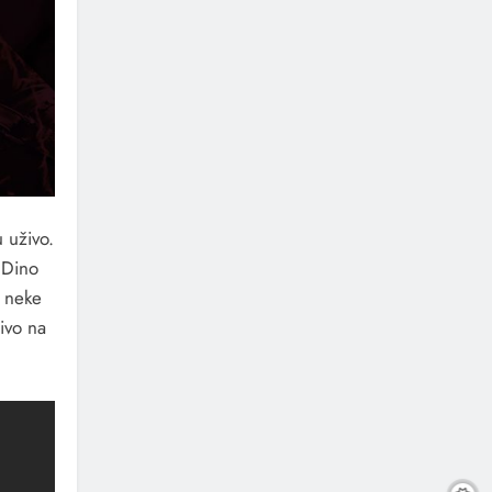
 uživo.
 Dino
o neke
živo na