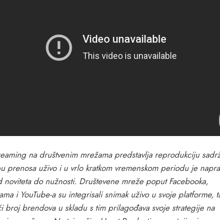
treaming na društvenim mrežama predstavlja reprodukciju sadrž
pu prenosa uživo i u vrlo kratkom vremenskom periodu je napra
d noviteta do nužnosti. Društevene mreže poput Facebooka,
ama i YouTube-a su integrisali snimak uživo u svoje platforme, 
i broj brendova u skladu s tim prilagođava svoje strategije na