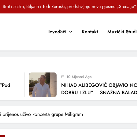
OR SUNCOKRETI KROZ PJESMU POZVALI MALIŠANE NA DOBRE NAVIKE
Jasna Gospić predstavlja novi singl – „Rano“
Izvođači
Kontakt
Muzički Stud
EZ – Novi sarajevski bend predstavlja debitantski singl „Ljetno popodne“
Brat i sestra, Biljana i Tedi Zeroski, predstavljaju novu pjesmu „Sreća je“
OR SUNCOKRETI KROZ PJESMU POZVALI MALIŠANE NA DOBRE NAVIKE
Jasna Gospić predstavlja novi singl – „Rano“
10 Mjeseci Ago
NIHAD ALIBEGOVIĆ OBJAVIO NOVU PJ
DOBRU I ZLU” – SNAŽNA BALADA O VJ
LJUBAVI I VREMENU KOJE NAS MIJENJA
 prijenos uživo koncerta grupe Miligram