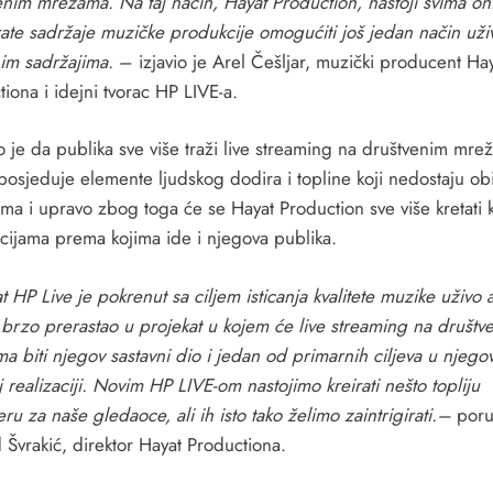
enim mrežama. Na taj način, Hayat Production, nastoji svima o
rate sadržaje muzičke produkcije omogućiti još jedan način uži
im sadržajima.
– izjavio je Arel Češljar, muzički producent Ha
iona i idejni tvorac HP LIVE-a.
 je da publika sve više traži live streaming na društvenim mre
 posjeduje elemente ljudskog dodira i topline koji nedostaju ob
ima i upravo zbog toga će se Hayat Production sve više kretati 
cijama prema kojima ide i njegova publika.
t HP Live je pokrenut sa ciljem isticanja kvalitete muzike uživo a
brzo prerastao u projekat u kojem će live streaming na društv
 biti njegov sastavni dio i jedan od primarnih ciljeva u njego
j realizaciji. Novim HP LIVE-om nastojimo kreirati nešto topliju
ru za naše gledaoce, ali ih isto tako želimo zaintrigirati.–
poru
Švrakić, direktor Hayat Productiona.