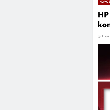
NOVOS
HP 
kon
Hayat