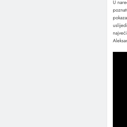
U nared
poznat
pokazat
uslijed
najveći
Aleksan