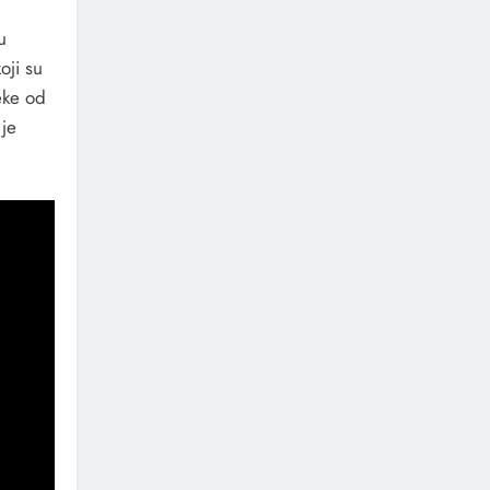
u
oji su
eke od
 je