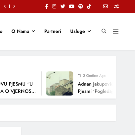
io
O Nama
Partneri
Usluge
2 Godine Ago
ESMU “U
Adnan Jakupović Donosi Snažnu 
ERNOSTI,
Pjesmi ‘Pogledaj Me’