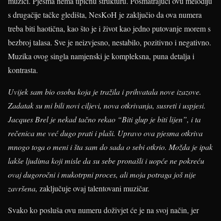
muzici. Pjesma nema tipičnu strukturu. Posmatrajući ovu melodiju
s drugačije tačke gledišta, NesKoH je zaključio da ova numera
treba biti haotična, kao što je i život kao jedno putovanje morem s
bezbroj talasa. Sve je neizvjesno, nestabilo, pozitivno i negativno.
Muzika ovog singla namjenski je kompleksna, puna detalja i
kontrasta.
Uvijek sam bio osoba koja je tražila i prihvatala nove izazove.
Zadatak su mi bili novi ciljevi, nova otkrivanja, susreti i uspjesi.
Jacques Brel je nekad tačno rekao “Biti glup je biti lijen”, i ta
rečenica me već dugo prati i plaši. Upravo ova pjesma otkriva
mnogo toga o meni i šta sam do sada o sebi otkrio. Možda je ipak
lakše ljudima koji misle da su sebe pronašli i uopće ne pokreću
ovaj dugoročni i mukotrpni proces, ali moja potraga još nije
završena,
zaključuje ovaj talentovani muzičar.
Svako ko posluša ovu numeru doživjet će je na svoj način, jer