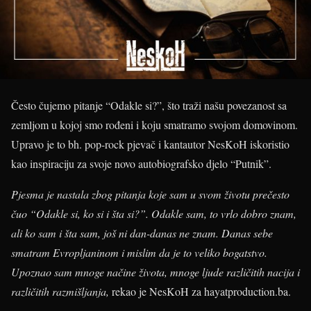
Često čujemo pitanje “Odakle si?”, što traži našu povezanost sa
zemljom u kojoj smo rođeni i koju smatramo svojom domovinom.
Upravo je to bh. pop-rock pjevač i kantautor NesKoH iskoristio
kao inspiraciju za svoje novo autobiografsko djelo “Putnik”.
Pjesma je nastala zbog pitanja koje sam u svom životu prečesto
čuo “Odakle si, ko si i šta si?”. Odakle sam, to vrlo dobro znam,
ali ko sam i šta sam, još ni dan-danas ne znam. Danas sebe
smatram Evropljaninom i mislim da je to veliko bogatstvo.
Upoznao sam mnoge načine života, mnoge ljude različitih nacija i
različitih razmišljanja,
rekao je NesKoH za hayatproduction.ba.