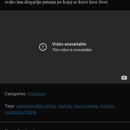
svako ima drugačiju putanju po kojoj se kreće kroz život.
Categories:
Premijere
Tags:
autobiografsko djelo
,
neskoh
,
nova pjesma
,
novosti
,
premijera
,
Putnik