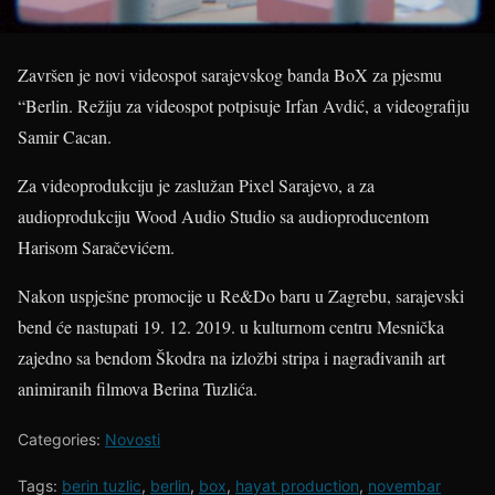
Završen je novi videospot sarajevskog banda BoX za pjesmu
“Berlin. Režiju za videospot potpisuje Irfan Avdić, a videografiju
Samir Cacan.
Za videoprodukciju je zaslužan Pixel Sarajevo, a za
audioprodukciju Wood Audio Studio sa audioproducentom
Harisom Saračevićem.
Nakon uspješne promocije u Re&Do baru u Zagrebu, sarajevski
bend će nastupati 19. 12. 2019. u kulturnom centru Mesnička
zajedno sa bendom Škodra na izložbi stripa i nagrađivanih art
animiranih filmova Berina Tuzlića.
Categories:
Novosti
Tags:
berin tuzlic
,
berlin
,
box
,
hayat production
,
novembar