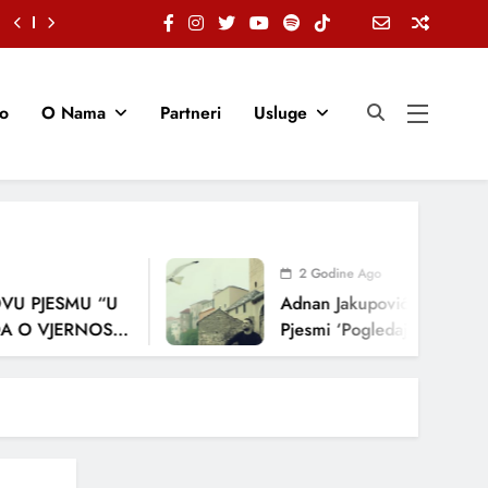
io
O Nama
Partneri
Usluge
2 Godine Ago
PJESMU “U
Adnan Jakupović Donosi Snaž
 VJERNOSTI,
Pjesmi ‘Pogledaj Me’
JA