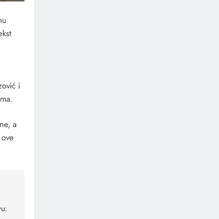
mu
ekst
ović i
lma.
ne, a
 ove
u: