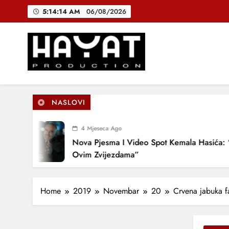
Skip
5:14:15 AM
06/08/2026
to
content
DJEČIJI H
B
Hayat Production
Promocija domaće muzike
NASLOVI
DJEČIJI H
4 Mjeseca Ago
Nova Pjesma I Video Spot Kemala Hasića: “Po
Ovim Zvijezdama”
Home
2019
Novembar
20
Crvena jabuka f