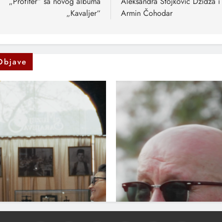
„Profiter“ sa novog albuma
Aleksandra Stojković Džidža i
„Kavaljer“
Armin Čohodar
Objave