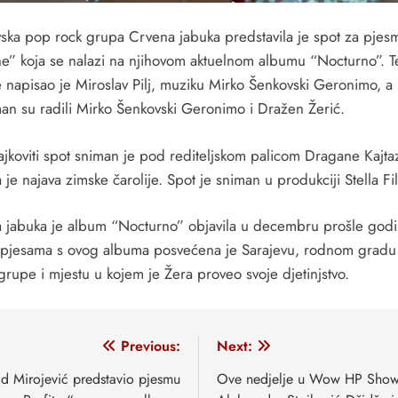
vska pop rock grupa Crvena jabuka predstavila je spot za pjes
e” koja se nalazi na njihovom aktuelnom albumu “Nocturno”. T
 napisao je Miroslav Pilj, muziku Mirko Šenkovski Geronimo, a
an su radili Mirko Šenkovski Geronimo i Dražen Žerić.
ajkoviti spot sniman je pod rediteljskom palicom Dragane Kajtaz
 je najava zimske čarolije. Spot je sniman u produkciji Stella Fi
 jabuka je album “Nocturno” objavila u decembru prošle godi
 pjesama s ovog albuma posvećena je Sarajevu, rodnom gradu
grupe i mjestu u kojem je Žera proveo svoje djetinjstvo.
vigacija
Previous:
Next:
anaka
d Mirojević predstavio pjesmu
Ove nedjelje u Wow HP Show