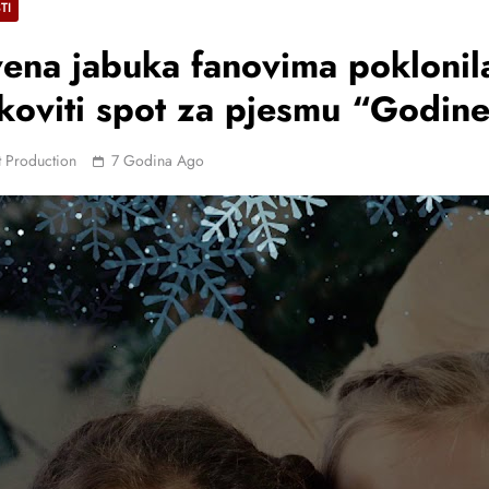
TI
ena jabuka fanovima poklonil
koviti spot za pjesmu “Godin
 Production
7 Godina Ago