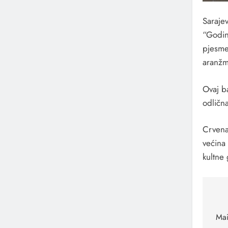
Saraje
“Godin
pjesme
aranžm
Ovaj b
odlična
Crvena
većina
kultne 
Na
čl
Mai