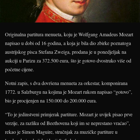
Originalna partitura menueta, koju je Wolfgang Amadeus Mozart
napisao u dobi od 16 godina, a koja je bila dio zbirke poznatoga
austrijskog pisca Stefana Zweiga, prodana je u ponedjeljak na
aukciji u Parizu za 372.500 eura, što je gotovo dvostruko više od
početne cijene.
Notni zapis, s dva dovršena menueta za orkestar, komponirana
1772. u Salzburgu na kojima je Mozart rukom napisao “gotovo”,
bio je procijenjen na 150.000 do 200.000 eura.
“To je jedinstveni primjerak partiture. Mozart je uvijek pisao prve
verzije, za razliku od Beethovena koji im se neprestano vraćao”,
rekao je Simon Maguire, stručnjak za muzičke partiture u