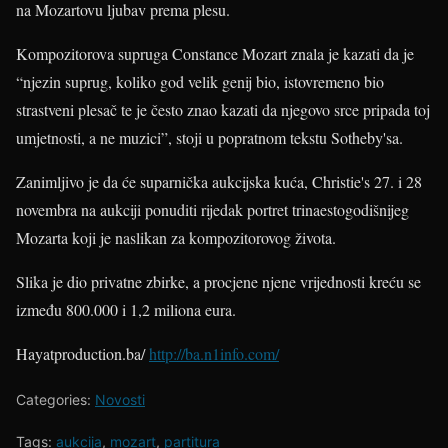
na Mozartovu ljubav prema plesu.
Kompozitorova supruga Constance Mozart znala je kazati da je
“njezin suprug, koliko god velik genij bio, istovremeno bio
strastveni plesač te je često znao kazati da njegovo srce pripada toj
umjetnosti, a ne muzici”, stoji u popratnom tekstu Sotheby'sa.
Zanimljivo je da će suparnička aukcijska kuća, Christie's 27. i 28
novembra na aukciji ponuditi rijedak portret trinaestogodišnijeg
Mozarta koji je naslikan za kompozitorovog života.
Slika je dio privatne zbirke, a procjene njene vrijednosti kreću se
između 800.000 i 1,2 miliona eura.
Hayatproduction.ba/
http://ba.n1info.com/
Categories:
Novosti
Tags:
aukcija
,
mozart
,
partitura