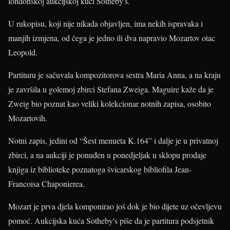
londonskoj aukcijskoj kući Sotheby's.
U rukopisu, koji nije nikada objavljen, ima nekih ispravaka i
manjih izmjena, od čega je jedno ili dva napravio Mozartov otac
Leopold.
Partituru je sačuvala kompozitorova sestra Maria Anna, a na kraju
je završila u golemoj zbirci Stefana Zweiga. Maguire kaže da je
Zweig bio poznat kao veliki kolekcionar notnih zapisa, osobito
Mozartovih.
Notni zapis, jedini od “Šest menueta K.164” i dalje je u privatnoj
zbirci, a na aukciji je ponuđen u ponedjeljak u sklopu prodaje
knjiga iz biblioteke poznatoga švicarskog bibliofila Jean-
Francoisa Chaponierea.
Mozart je prva djela komponirao još dok je bio dijete uz očevljevu
pomoć. Aukcijska kuća Sotheby's piše da je partitura podsjetnik