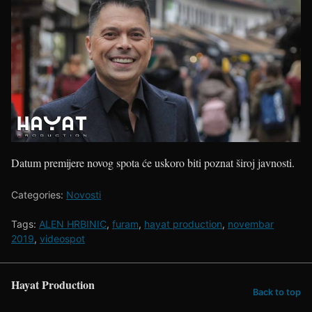
Datum premijere novog spota će uskoro biti poznat široj javnosti.
Categories:
Novosti
Tags:
ALEN HRBINIC
,
furam
,
hayat production
,
novembar
2019
,
videospot
Hayat Production
Back to top