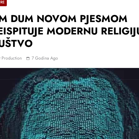
ERE
M DUM NOVOM PJESMOM
EISPITUJE MODERNU RELIGIJU
UŠTVO
 Production
7 Godina Ago