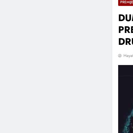
PREMIJ
DU
PR
DR
Hayat