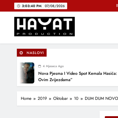
Skip
B
3:03:41 PM
07/08/2026
to
content
DJEČIJI H
Muhamed Fa
Hayat Production
Promocija domaće muzike
B
NASLOVI
4 Mjeseca Ago
DJEČIJI H
Nova Pjesma I Video Spot Kemala Hasića: “Po
Ovim Zvijezdama”
Home
2019
Oktobar
10
DUM DUM NOVOM 