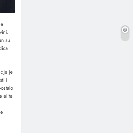
pe
vini.
an su
edica
dje je
ti i
postalo
 elite
je