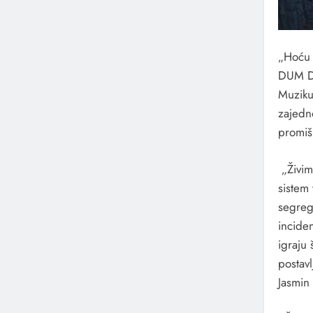
„Hoću 
DUM DU
Muziku 
zajedno
promiš
„Živim
sistem
segreg
inciden
igraju 
postavl
Jasmin 