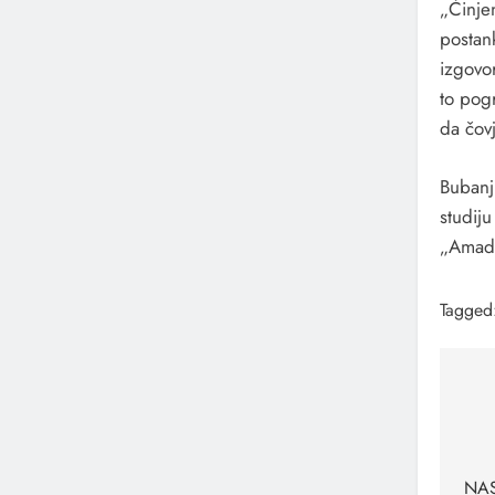
„Činje
postank
izgovo
to pogr
da čovj
Bubanj
studiju
„Amade
Tagged
Na
čl
NAS