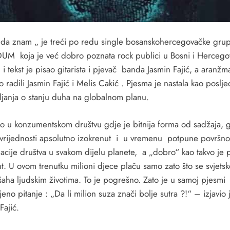
da znam „ je treći po redu single bosanskohercegovačke gru
M koja je već dobro poznata rock publici u Bosni i Hercego
i tekst je pisao gitarista i pjevač banda Jasmin Fajić, a aranžm
 radili Jasmin Fajić i Melis Cakić . Pjesma je nastala kao poslj
ljanja o stanju duha na globalnom planu.
o u konzumentskom društvu gdje je bitnija forma od sadžaja, g
 vrijednosti apsolutno izokrenut i u vremenu potpune površnos
acije društva u svakom dijelu planete, a „dobro“ kao takvo je 
t. U ovom trenutku milioni djece plaču samo zato što se svjetske
šaha ljudskim životima. To je pogrešno. Zato je u samoj pjesmi
jeno pitanje : „Da li milion suza znači bolje sutra ?!“ – izjavio 
Fajić.