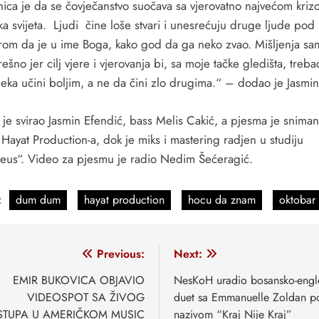
nica je da se čovječanstvo suočava sa vjerovatno najvećom kri
a svijeta. Ljudi čine loše stvari i unesrećuju druge ljude pod
rom da je u ime Boga, kako god da ga neko zvao. Mišljenja sa
ešno jer cilj vjere i vjerovanja bi, sa moje tačke gledišta, trebao
eka učini boljim, a ne da čini zlo drugima.“ – dodao je Jasmin 
 je svirao Jasmin Efendić, bass Melis Cakić, a pjesma je snima
 Hayat Production-a, dok je miks i mastering radjen u studiju
us“. Video za pjesmu je radio Nedim Šećeragić.
:
dum dum
hayat production
hocu da znam
oktobar
vigacija
Previous:
Next:
anaka
EMIR BUKOVICA OBJAVIO
NesKoH uradio bosansko-engl
VIDEOSPOT SA ŽIVOG
duet sa Emmanuelle Zoldan p
TUPA U AMERIČKOM MUSIC
nazivom “Kraj Nije Kraj”