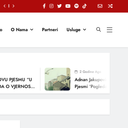
io
O Nama
Partneri
Usluge
2 Godine Ago
 PJESMU “U
Adnan Jakupović Donosi Snaž
 VJERNOSTI,
Pjesmi ‘Pogledaj Me’
JA