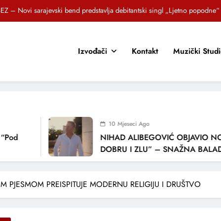
EZ – Novi sarajevski bend predstavlja debitantski singl „Ljetno popodne“
Brat i sestra, Biljana i Tedi Zeroski, predstavljaju novu pjesmu „Sreća je“
Izvođači
Kontakt
Muzički Stud
OR SUNCOKRETI KROZ PJESMU POZVALI MALIŠANE NA DOBRE NAVIKE
zlagić Fazla predstavlja pjesmu “Lejla” iz mjuzikla Travnik je voljeti lako
EZ – Novi sarajevski bend predstavlja debitantski singl „Ljetno popodne“
Brat i sestra, Biljana i Tedi Zeroski, predstavljaju novu pjesmu „Sreća je“
10 Mjeseci Ago
OR SUNCOKRETI KROZ PJESMU POZVALI MALIŠANE NA DOBRE NAVIKE
d
NIHAD ALIBEGOVIĆ OBJAVIO NOVU
DOBRU I ZLU” – SNAŽNA BALADA O
LJUBAVI I VREMENU KOJE NAS MIJEN
PJESMOM PREISPITUJE MODERNU RELIGIJU I DRUŠTVO