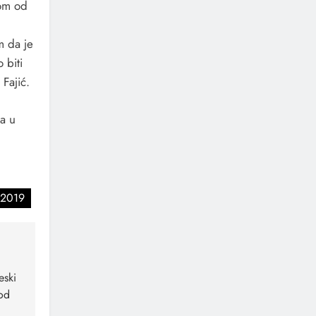
zom od
m da je
 biti
Fajić.
na u
 2019
eski
od