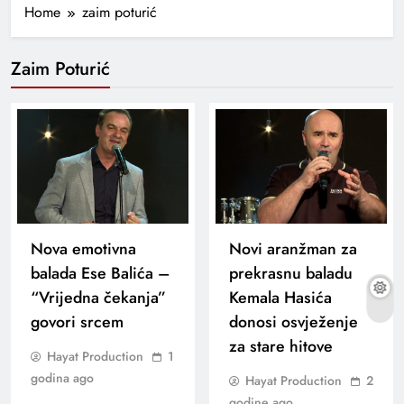
Home
zaim poturić
Zaim Poturić
Nova emotivna
Novi aranžman za
balada Ese Balića –
prekrasnu baladu
“Vrijedna čekanja”
Kemala Hasića
govori srcem
donosi osvježenje
za stare hitove
Hayat Production
1
godina ago
Hayat Production
2
godine ago