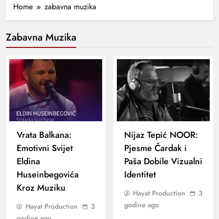
Home
zabavna muzika
Zabavna Muzika
Vrata Balkana:
Nijaz Tepić NOOR:
Emotivni Svijet
Pjesme Čardak i
Eldina
Paša Dobile Vizualni
Huseinbegovića
Identitet
Kroz Muziku
Hayat Production
3
godine ago
Hayat Production
3
godine ago