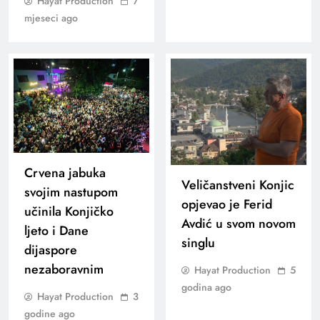
Hayat Production
7
mjeseci ago
Crvena jabuka
Veličanstveni Konjic
svojim nastupom
opjevao je Ferid
učinila Konjičko
Avdić u svom novom
ljeto i Dane
singlu
dijaspore
nezaboravnim
Hayat Production
5
godina ago
Hayat Production
3
godine ago