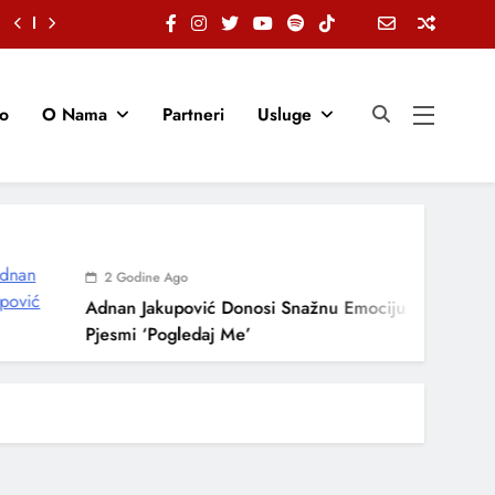
io
O Nama
Partneri
Usluge
2 Godine Ago
Adnan Jakupović Donosi Snažnu Emociju U Novoj
Pjesmi ‘Pogledaj Me’