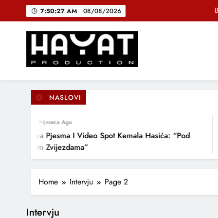
Skip
B
7:50:28 AM
08/08/2026
to
content
DJEČIJI H
Muhamed Fa
Hayat Production
Promocija domaće muzike
B
NASLOVI
4 Mjeseca Ago
DJEČIJI H
Nova Pjesma I Video Spot Kemala Hasića: “Pod
Ovim Zvijezdama”
Home
Intervju
Page 2
Intervju