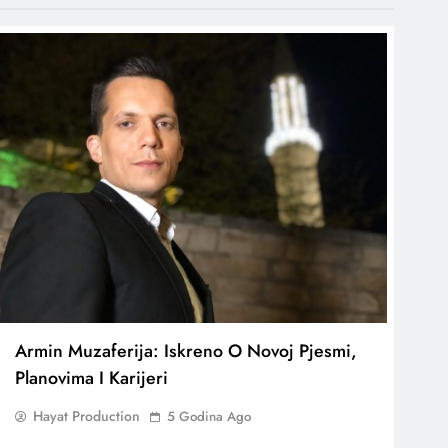
Armin Muzaferija: Iskreno O Novoj Pjesmi,
Planovima I Karijeri
Hayat Production
5 Godina Ago