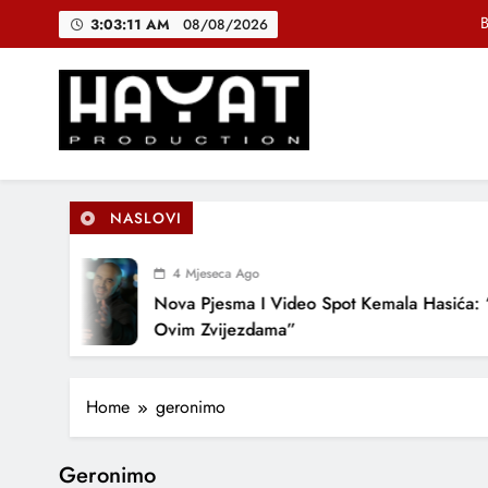
Skip
B
3:03:11 AM
08/08/2026
to
content
DJEČIJI H
Muhamed Fa
Hayat Production
Promocija domaće muzike
B
NASLOVI
4 Mjeseca Ago
DJEČIJI H
Nova Pjesma I Video Spot Kemala Hasića: “
Ovim Zvijezdama”
Home
geronimo
Geronimo