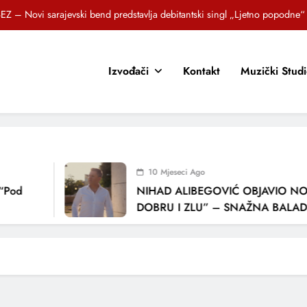
EZ – Novi sarajevski bend predstavlja debitantski singl „Ljetno popodne“
Brat i sestra, Biljana i Tedi Zeroski, predstavljaju novu pjesmu „Sreća je“
Izvođači
Kontakt
Muzički Stud
OR SUNCOKRETI KROZ PJESMU POZVALI MALIŠANE NA DOBRE NAVIKE
zlagić Fazla predstavlja pjesmu “Lejla” iz mjuzikla Travnik je voljeti lako
EZ – Novi sarajevski bend predstavlja debitantski singl „Ljetno popodne“
Brat i sestra, Biljana i Tedi Zeroski, predstavljaju novu pjesmu „Sreća je“
10 Mjeseci Ago
OR SUNCOKRETI KROZ PJESMU POZVALI MALIŠANE NA DOBRE NAVIKE
Pod
NIHAD ALIBEGOVIĆ OBJAVIO NOV
DOBRU I ZLU” – SNAŽNA BALADA 
LJUBAVI I VREMENU KOJE NAS MIJ