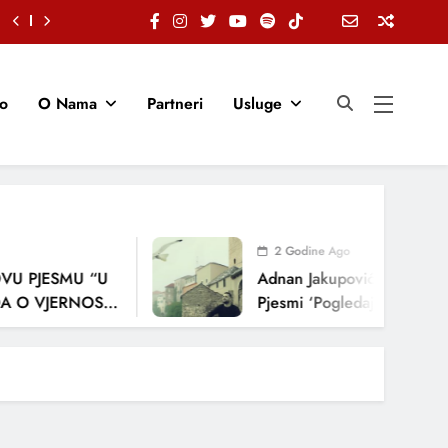
io
O Nama
Partneri
Usluge
2 Godine Ago
U PJESMU “U
Adnan Jakupović Donosi Sn
O VJERNOSTI,
Pjesmi ‘Pogledaj Me’
ENJA