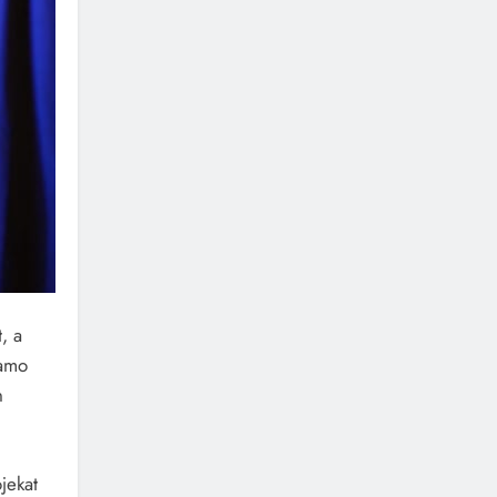
, a
Samo
n
jekat