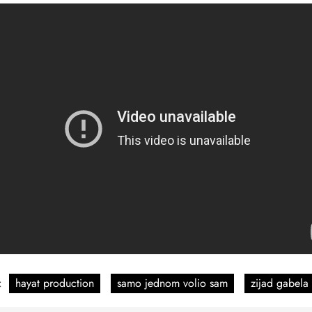
:
hayat production
samo jednom volio sam
zijad gabela