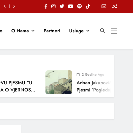
io
O Nama
Partneri
Usluge
2 Godine Ago
 PJESMU “U
Adnan Jakupović Donosi Snaž
 VJERNOSTI,
Pjesmi ‘Pogledaj Me’
NJA