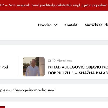
EZ – Novi sarajevski bend predstavlja debitantski singl „Ljetno popodne“
Brat i sestra, Biljana i Tedi Zeroski, predstavljaju novu pjesmu „Sreća je“
Izvođači
Kontakt
Muzički Stud
OR SUNCOKRETI KROZ PJESMU POZVALI MALIŠANE NA DOBRE NAVIKE
zlagić Fazla predstavlja pjesmu “Lejla” iz mjuzikla Travnik je voljeti lako
EZ – Novi sarajevski bend predstavlja debitantski singl „Ljetno popodne“
Brat i sestra, Biljana i Tedi Zeroski, predstavljaju novu pjesmu „Sreća je“
10 Mjeseci Ago
OR SUNCOKRETI KROZ PJESMU POZVALI MALIŠANE NA DOBRE NAVIKE
od
NIHAD ALIBEGOVIĆ OBJAVIO NOVU
DOBRU I ZLU” – SNAŽNA BALADA O
LJUBAVI I VREMENU KOJE NAS MIJE
o pjesmu “Samo jednom volio sam”