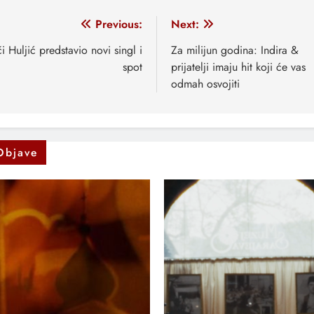
vigacija
Previous:
Next:
anaka
i Huljić predstavio novi singl i
Za milijun godina: Indira &
spot
prijatelji imaju hit koji će vas
odmah osvojiti
Objave