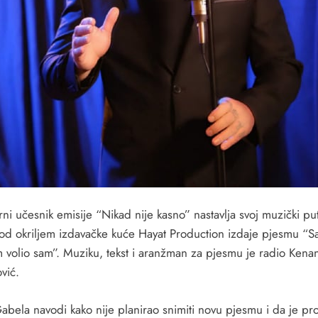
ni učesnik emisije “Nikad nije kasno” nastavlja svoj muzički put
od okriljem izdavačke kuće Hayat Production izdaje pjesmu “
 volio sam”. Muziku, tekst i aranžman za pjesmu je radio Kena
vić.
abela navodi kako nije planirao snimiti novu pjesmu i da je pro