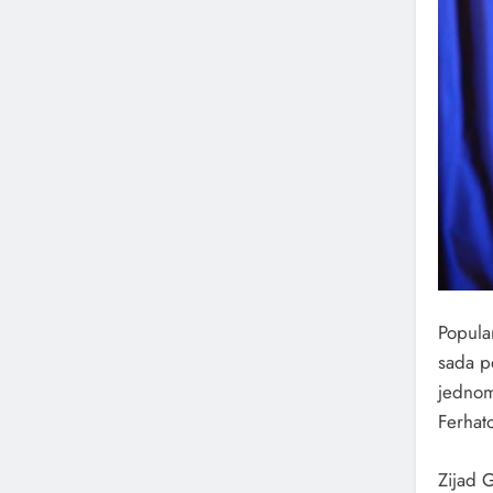
Popular
sada p
jednom
Ferhato
Zijad G