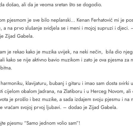
da došao, ali da je veoma sretan što se dogodio.
om pjesmom je sve bilo neplanski… Kenan Ferhatović mi je po
, a na prvo slušanje svidjela se i meni i mojoj supruzi i djeci. 
 je Zijad Gabela.
nam je rekao kako je muzika uvijek, na neki nečin, bila dio nje
 ali kako se nije aktivno bavio muzikom i zato je ova pjesma za 
bitna.
harmoniku, klavijaturu, bubanj i gitaru i imao sam dosta svirki 
sti cijelom obalom Jadrana, na Zlatiboru i u Herceg Novom, ali 
vota je prošlo i bez muzike, a sada izdajem svoju pjesmu i na 
se vraćam svojoj prvoj ljubavi. – dodao je Zijad Gabela.
ajte pjesmu “Samo jednom volio sam”!