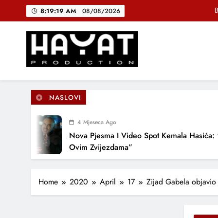
Skip
B
8:19:20 AM
08/08/2026
to
content
DJEČIJI H
Muhamed Fa
Hayat Production
Promocija domaće muzike
B
NASLOVI
4 Mjeseca Ago
DJEČIJI H
Nova Pjesma I Video Spot Kemala Hasića: “P
Ovim Zvijezdama”
Home
2020
April
17
Zijad Gabela objavi