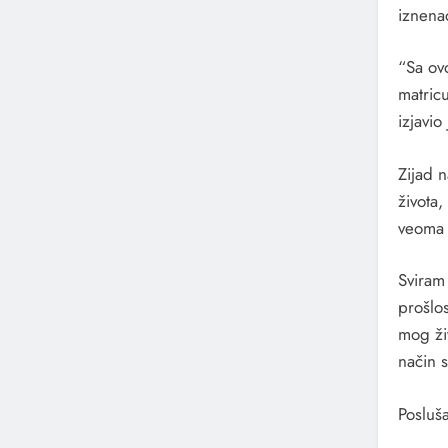
iznena
“Sa ov
matricu
izjavio
Zijad 
života,
veoma 
Sviram 
prošlo
mog ži
način 
Posluš