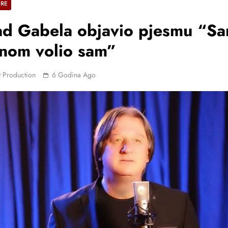
ERE
ad Gabela objavio pjesmu “S
nom volio sam”
 Production
6 Godina Ago