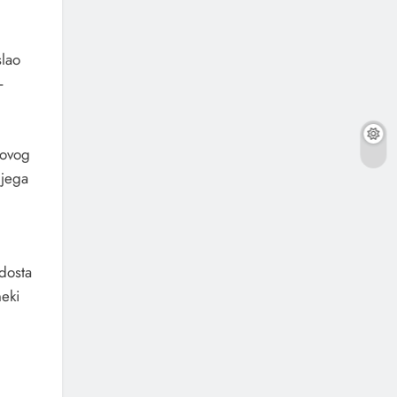
slao
–
govog
njega
u
dosta
neki