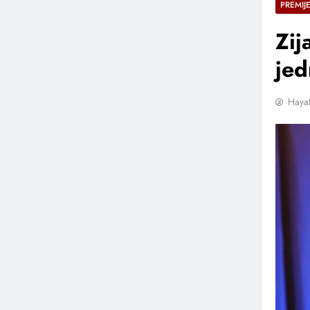
PREMIJ
Zij
jed
Hayat