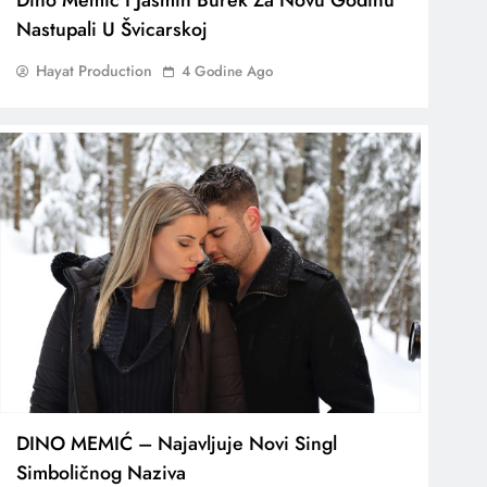
Dino Memić I Jasmin Burek Za Novu Godinu
Nastupali U Švicarskoj
Hayat Production
4 Godine Ago
DINO MEMIĆ – Najavljuje Novi Singl
Simboličnog Naziva