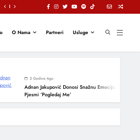
io
O Nama
Partneri
Usluge
2 Godine Ago
Adnan Jakupović Donosi Snažnu Emociju U Novoj
Pjesmi ‘Pogledaj Me’