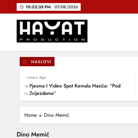
Skip
10:22:36 PM
07/08/2026
to
content
DJEČIJI H
B
Hayat Production
Promocija domaće muzike
NASLOVI
DJEČIJI H
4 Mjeseca Ago
Nova Pjesma I Video Spot Kemala Hasića: “Pod
NI
Ovim Zvijezdama”
DO
LJ
Home
Dino Memić
Dino Memić