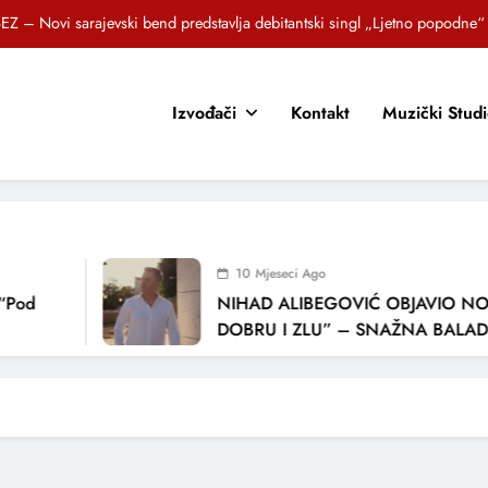
EZ – Novi sarajevski bend predstavlja debitantski singl „Ljetno popodne“
Brat i sestra, Biljana i Tedi Zeroski, predstavljaju novu pjesmu „Sreća je“
Izvođači
Kontakt
Muzički Stud
OR SUNCOKRETI KROZ PJESMU POZVALI MALIŠANE NA DOBRE NAVIKE
zlagić Fazla predstavlja pjesmu “Lejla” iz mjuzikla Travnik je voljeti lako
EZ – Novi sarajevski bend predstavlja debitantski singl „Ljetno popodne“
Brat i sestra, Biljana i Tedi Zeroski, predstavljaju novu pjesmu „Sreća je“
10 Mjeseci Ago
OR SUNCOKRETI KROZ PJESMU POZVALI MALIŠANE NA DOBRE NAVIKE
Pod
NIHAD ALIBEGOVIĆ OBJAVIO NOV
DOBRU I ZLU” – SNAŽNA BALADA 
LJUBAVI I VREMENU KOJE NAS MIJ