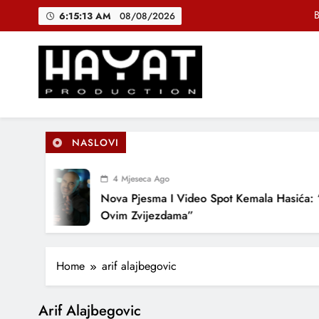
Skip
B
6:15:14 AM
08/08/2026
to
content
DJEČIJI H
Muhamed Fa
Hayat Production
Promocija domaće muzike
B
NASLOVI
4 Mjeseca Ago
DJEČIJI H
Nova Pjesma I Video Spot Kemala Hasića: “
Ovim Zvijezdama”
Home
arif alajbegovic
Arif Alajbegovic