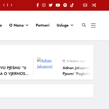
io
O Nama
Partneri
Usluge
2 Godine Ago
U PJESMU “U
Adnan Jakupović Donosi Sna
O VJERNOSTI,
Pjesmi ‘Pogledaj Me’
ENJA