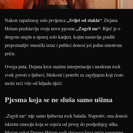
„Svijet od stakla“
Nakon zapaženog solo prvijenca
, Dejana
„Zagrli me“
Hršum predstavlja svoju novu pjesmu
. Riječ je o
drugom singlu u njenoj solo karijeri, kojim nastavlja graditi
prepoznatljiv muzički izraz i publici donosi još jednu emotivnu
priču.
Ovoga puta, Dejana kroz snažnu interpretaciju i moderan rock
zvuk govori o ljubavi, bliskosti i potrebi za zagrljajem koji često
može reći više od hiljadu riječi.
Pjesma koja se ne sluša samo ušima
„Zagrli me“ nije samo ljubavna rock balada. Naprotiv, ona donosi
iskrenu emociju koja se osjeća od prvog do posljednjeg stiha.
Moćan vokal Dejane Hršum vodi slušaoce kroz priču ispunjenu