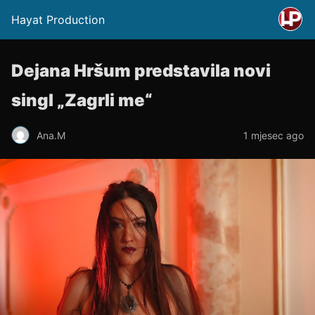
Hayat Production
Dejana Hršum predstavila novi
singl „Zagrli me“
Ana.M
1 mjesec ago