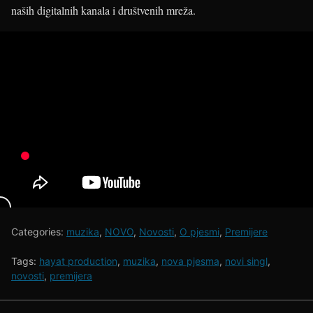
naših digitalnih kanala i društvenih mreža.
Categories:
muzika
,
NOVO
,
Novosti
,
O pjesmi
,
Premijere
Tags:
hayat production
,
muzika
,
nova pjesma
,
novi singl
,
novosti
,
premijera