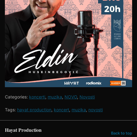
Categories:
koncerti
,
muzika
,
NOVO
,
Novosti
Tags:
hayat production
,
koncert
,
muzika
,
novosti
Hayat Production
Back to top