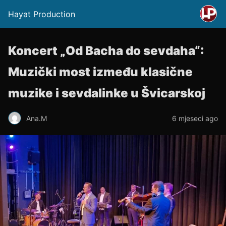
Hayat Production
Koncert „Od Bacha do sevdaha“:
Muzički most između klasične
muzike i sevdalinke u Švicarskoj
Ana.M
6 mjeseci ago