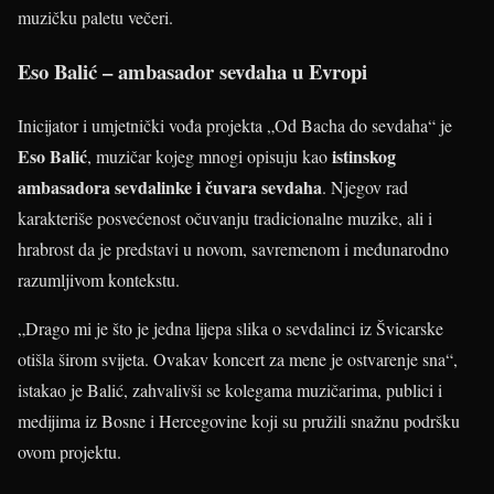
muzičku paletu večeri.
Eso Balić – ambasador sevdaha u Evropi
Inicijator i umjetnički vođa projekta „Od Bacha do sevdaha“ je
Eso Balić
istinskog
, muzičar kojeg mnogi opisuju kao
ambasadora sevdalinke i čuvara sevdaha
. Njegov rad
karakteriše posvećenost očuvanju tradicionalne muzike, ali i
hrabrost da je predstavi u novom, savremenom i međunarodno
razumljivom kontekstu.
„Drago mi je što je jedna lijepa slika o sevdalinci iz Švicarske
otišla širom svijeta. Ovakav koncert za mene je ostvarenje sna“,
istakao je Balić, zahvalivši se kolegama muzičarima, publici i
medijima iz Bosne i Hercegovine koji su pružili snažnu podršku
ovom projektu.