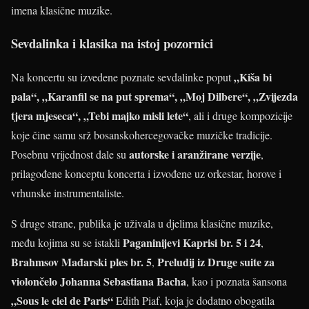
imena klasične muzike.
Sevdalinka i klasika na istoj pozornici
„Kiša bi
Na koncertu su izvedene poznate sevdalinke poput
pala“, „Karanfil se na put sprema“, „Moj Dilbere“, „Zvijezda
tjera mjeseca“, „Tebi majko misli lete“
, ali i druge kompozicije
koje čine samu srž bosanskohercegovačke muzičke tradicije.
autorske i aranžirane verzije
Posebnu vrijednost dale su
,
prilagođene konceptu koncerta i izvođene uz orkestar, horove i
vrhunske instrumentaliste.
S druge strane, publika je uživala u djelima klasične muzike,
Paganinijevi Kaprisi br. 5 i 24
među kojima su se istakli
,
Brahmsov Mađarski ples br. 5
Preludij iz Druge suite za
,
violončelo Johanna Sebastiana Bacha
, kao i poznata šansona
„Sous le ciel de Paris“
Edith Piaf, koja je dodatno obogatila