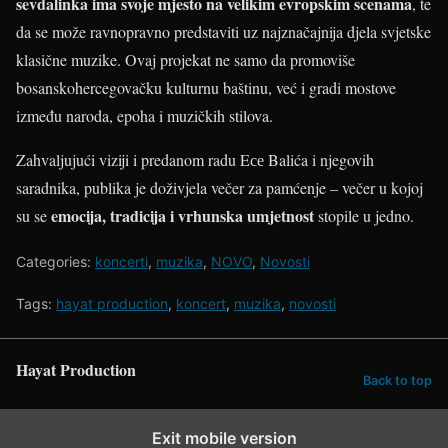
sevdalinka ima svoje mjesto na velikim evropskim scenama
, te
da se može ravnopravno predstaviti uz najznačajnija djela svjetske
klasične muzike. Ovaj projekat ne samo da promoviše
bosanskohercegovačku kulturnu baštinu, već i gradi mostove
između naroda, epoha i muzičkih stilova.
Zahvaljujući viziji i predanom radu Eсе Balića i njegovih
saradnika, publika je doživjela večer za pamćenje – večer u kojoj
emocija, tradicija i vrhunska umjetnost
su se
stopile u jedno.
Categories:
koncerti
,
muzika
,
NOVO
,
Novosti
Tags:
hayat production
,
koncert
,
muzika
,
novosti
Hayat Production
Back to top
Exit mobile version