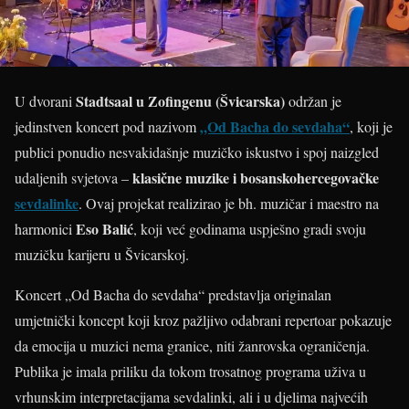
Stadtsaal u Zofingenu (Švicarska)
U dvorani
održan je
„Od Bacha do sevdaha“
jedinstven koncert pod nazivom
, koji je
publici ponudio nesvakidašnje muzičko iskustvo i spoj naizgled
klasične muzike i bosanskohercegovačke
udaljenih svjetova –
sevdalinke
. Ovaj projekat realizirao je bh. muzičar i maestro na
Eso Balić
harmonici
, koji već godinama uspješno gradi svoju
muzičku karijeru u Švicarskoj.
Koncert „Od Bacha do sevdaha“ predstavlja originalan
umjetnički koncept koji kroz pažljivo odabrani repertoar pokazuje
da emocija u muzici nema granice, niti žanrovska ograničenja.
Publika je imala priliku da tokom trosatnog programa uživa u
vrhunskim interpretacijama sevdalinki, ali i u djelima najvećih