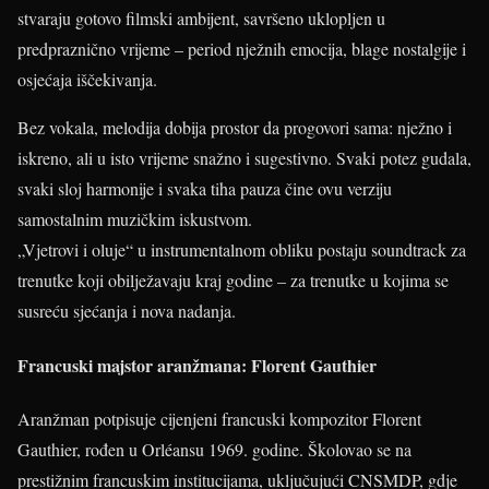
stvaraju gotovo filmski ambijent, savršeno uklopljen u
predpraznično vrijeme – period nježnih emocija, blage nostalgije i
osjećaja iščekivanja.
Bez vokala, melodija dobija prostor da progovori sama: nježno i
iskreno, ali u isto vrijeme snažno i sugestivno. Svaki potez gudala,
svaki sloj harmonije i svaka tiha pauza čine ovu verziju
samostalnim muzičkim iskustvom.
„Vjetrovi i oluje“ u instrumentalnom obliku postaju soundtrack za
trenutke koji obilježavaju kraj godine – za trenutke u kojima se
susreću sjećanja i nova nadanja.
Francuski majstor aranžmana: Florent Gauthier
Aranžman potpisuje cijenjeni francuski kompozitor Florent
Gauthier, rođen u Orléansu 1969. godine. Školovao se na
prestižnim francuskim institucijama, uključujući CNSMDP, gdje