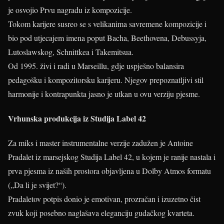
je osvojio Prvu nagradu iz kompozicije.
Tokom karijere susreo se s velikanima savremene kompozicije i
bio pod utjecajem imena poput Bacha, Beethovena, Debussyja,
Lutoslawskog, Schnittkea i Takemitsua.
Od 1995. živi i radi u Marseillu, gdje uspješno balansira
pedagošku i kompozitorsku karijeru. Njegov prepoznatljivi stil
harmonije i kontrapunkta jasno je utkan u ovu verziju pjesme.
Vrhunska produkcija iz Studija Label 42
Za miks i master instrumentalne verzije zadužen je Antoine
Pradalet iz marsejskog Studija Label 42, u kojem je ranije nastala i
prva pjesma iz naših prostora objavljena u Dolby Atmos formatu
(„Da li je svijet?“).
Pradaletov potpis donio je emotivan, prozračan i izuzetno čist
zvuk koji posebno naglašava eleganciju gudačkog kvarteta.