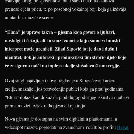
ostavljaju trag, po sposobnosti da u samo nekoliko stihova
prenese cijelu priču, te po posebnoj vokalnoj boji koja ga izdvaja
unutar bh. muzičke scene.
“Elma” je upravo takva – pjesma koja govori o ljubavi,
nostalgiji i čežnji, ali i o snazi emocije koju samo vrhunski
interpret može prenijeti. Zijad Sipović joj je dao i dušu i
identitet, dok je autorski i produkcijski tim stvorio djelo koje
će zasigurno naići na tople reakcije slušalaca širom regije.
Ovaj singl najavljuje i novo poglavlje u Sipovićevoj karijeri –
zrelije, snažnije i još posvećenije publici koja ga prati godinama.
“Elma” dolazi kao dokaz da plod dugogodišnjeg iskustva i ljubavi
prema muzici uvijek rađa pjesme koje traju.
Nova pjesma je dostupna na svim digitalnim platformama, a
videospot možete pogledati na zvaničnom YouTube profilu
Hayat