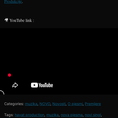
Produkcije
.
🎥 YouTube link :
Categories:
muzika
,
NOVO
,
Novosti
,
O pjesmi
,
Premijere
Tags:
hayat production
,
muzika
,
nova pjesma
,
novi singl
,