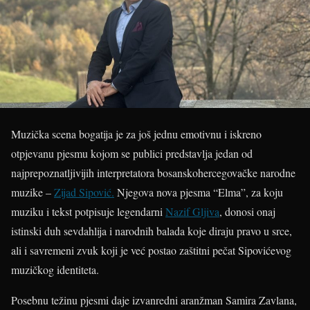
Muzička scena bogatija je za još jednu emotivnu i iskreno
otpjevanu pjesmu kojom se publici predstavlja jedan od
najprepoznatljivijih interpretatora bosanskohercegovačke narodne
muzike –
Zijad Sipović.
Njegova nova pjesma “Elma”, za koju
muziku i tekst potpisuje legendarni
Nazif Gljiva
, donosi onaj
istinski duh sevdahlija i narodnih balada koje diraju pravo u srce,
ali i savremeni zvuk koji je već postao zaštitni pečat Sipovićevog
muzičkog identiteta.
Posebnu težinu pjesmi daje izvanredni aranžman Samira Zavlana,