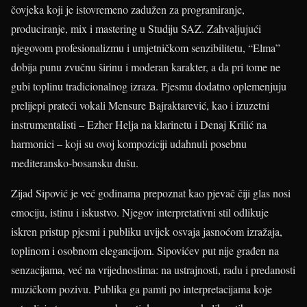
čovjeka koji je istovremeno zadužen za programiranje,
produciranje, mix i mastering u Studiju SAZ. Zahvaljujući
njegovom profesionalizmu i umjetničkom senzibilitetu, “Elma”
dobija punu zvučnu širinu i moderan karakter, a da pri tome ne
gubi toplinu tradicionalnog izraza. Pjesmu dodatno oplemenjuju
prelijepi prateći vokali Mensure Bajraktarević, kao i izuzetni
instrumentalisti – Ezher Helja na klarinetu i Denaj Krilić na
harmonici – koji su ovoj kompoziciji udahnuli posebnu
mediteransko-bosansku dušu.
Zijad Sipović je već godinama prepoznat kao pjevač čiji glas nosi
emociju, istinu i iskustvo. Njegov interpretativni stil odlikuje
iskren pristup pjesmi i publiku uvijek osvaja jasnoćom izražaja,
toplinom i osobnom elegancijom. Sipovićev put nije građen na
senzacijama, već na vrijednostima: na ustrajnosti, radu i predanosti
muzičkom pozivu. Publika ga pamti po interpretacijama koje