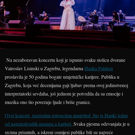
Na nezaboravan koncertu koji je ispunio svaku stolicu dvorane
Vatroslav Lisinski u Zagrebu, legendarna
Hanka Paldum
proslavila je 50 godina bogate umjetničke karijere. Publika u
Zagrebu, koja već decenijama gaji ljubav prema ovoj jedinstvenoj
interpretatorki sevdaha, još jednom je potvrdila da su emocije i
muzika ono što povezuje ljude i briše granice.
Ovaj koncert, rasprodan mjesecima unaprijed, bio je Hanki jedan
od najemotivnijih nastupa u karijeri.
Svaka pjesma odzvanjala je u
srcima prisutnih, a iskreni osmijesi publike bili su najveće