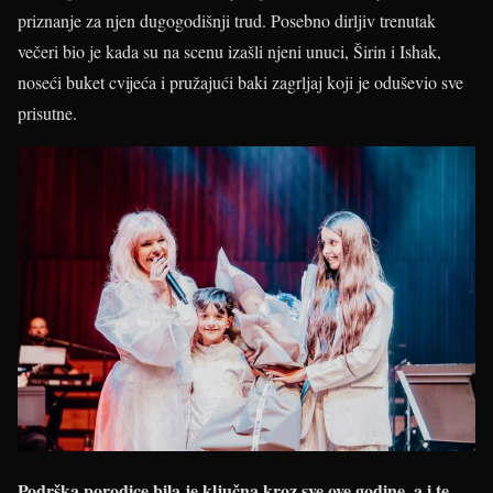
priznanje za njen dugogodišnji trud. Posebno dirljiv trenutak
večeri bio je kada su na scenu izašli njeni unuci, Širin i Ishak,
noseći buket cvijeća i pružajući baki zagrljaj koji je oduševio sve
prisutne.
Podrška porodice bila je ključna kroz sve ove godine, a i te