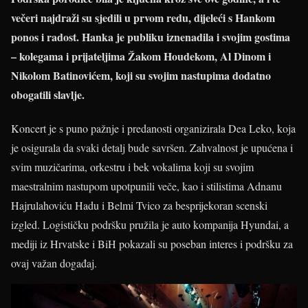
večeri najdraži su sjedili u prvom redu, dijeleći s Hankom
ponos i radost. Hanka je publiku iznenadila i svojim gostima
– kolegama i prijateljima Žakom Houdekom, Al Dinom i
Nikolom Batinovićem, koji su svojim nastupima dodatno
obogatili slavlje.
Koncert je s puno pažnje i predanosti organizirala Dea Leko, koja
je osigurala da svaki detalj bude savršen. Zahvalnost je upućena i
svim muzičarima, orkestru i bek vokalima koji su svojim
maestralnim nastupom upotpunili veče, kao i stilistima Adnanu
Hajrulahoviću Hadu i Belmi Tvico za besprijekoran scenski
izgled. Logističku podršku pružila je auto kompanija Hyundai, a
mediji iz Hrvatske i BiH pokazali su poseban interes i podršku za
ovaj važan događaj.