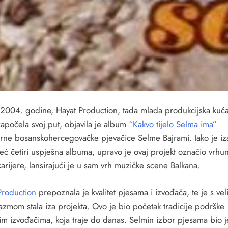
2004. godine, Hayat Production, tada mlada produkcijska kuća
započela svoj put, objavila je album
“Kakvo tijelo Selma ima”
rne bosanskohercegovačke pjevačice Selme Bajrami. Iako je iz
već četiri uspješna albuma, upravo je ovaj projekt označio vrhu
arijere, lansirajući je u sam vrh muzičke scene Balkana.
Production
prepoznala je kvalitet pjesama i izvođača, te je s vel
azmom stala iza projekta. Ovo je bio početak tradicije podrške
m izvođačima, koja traje do danas. Selmin izbor pjesama bio j