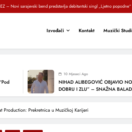
Brat i sestra, Biljana i Tedi Zeroski, predstavljaju novu pjesmu „Sreća je“
OR SUNCOKRETI KROZ PJESMU POZVALI MALIŠANE NA DOBRE NAVIKE
Izvođači
Kontakt
Muzički Stud
zlagić Fazla predstavlja pjesmu “Lejla” iz mjuzikla Travnik je voljeti lako
EZ – Novi sarajevski bend predstavlja debitantski singl „Ljetno popodne“
Brat i sestra, Biljana i Tedi Zeroski, predstavljaju novu pjesmu „Sreća je“
OR SUNCOKRETI KROZ PJESMU POZVALI MALIŠANE NA DOBRE NAVIKE
10 Mjeseci Ago
NIHAD ALIBEGOVIĆ OBJAVIO NOVU PJE
DOBRU I ZLU” – SNAŽNA BALADA O VJ
LJUBAVI I VREMENU KOJE NAS MIJENJA
t Production: Prekretnica u Muzičkoj Karijeri