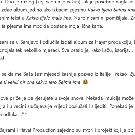
a. Dao je razlog (koji sada nije važan), ali je posebno naglasio
izdao album jedino ako izbacim pjesmu
Kakvo tijelo Selma ima
enim tekst u
Kakvo tijelo mala ima
. Na to nisam ni pomišljala. Z
 ta pjesma ima moć da postane moja lična karta.
 sam se u Sarajevo i odlučila izdati album za Hayat produkciju, 
stojala tek nekoliko mjeseci. Sve ostalo je, kako kažu, istorija…
a!
se da me Saša šest mjeseci kasnije pozvao iz Italije i rekao
‘Ej
 ti veliki hit ona kakvo telo Selma ima’
 ove priče je da vjerujete u svoje snove. Nekada intuicija može
, ali u većini slučajeva je vrijedi poslušati i slijediti. Ponekad je 
ja odluka…”*
ajrami i Hayat Production zajedno su stvorili projekt koji je obi