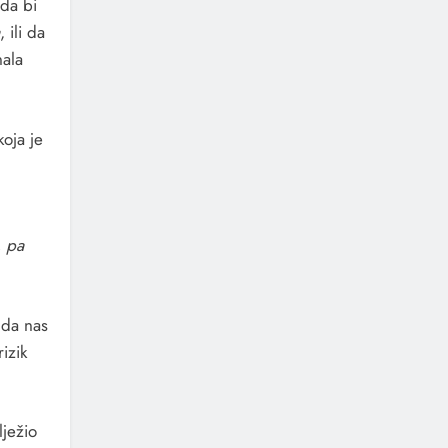
 da bi
, ili da
nala
koja je
, pa
 da nas
rizik
lježio