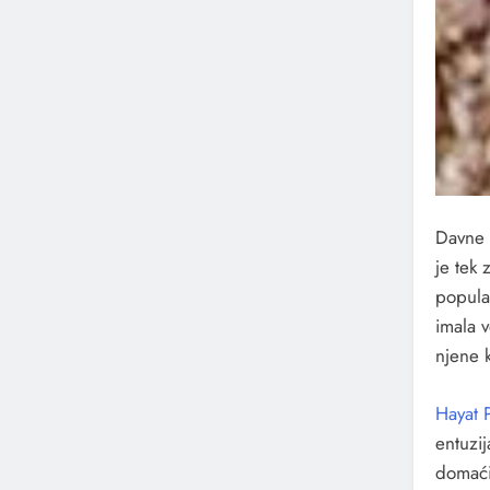
Davne 
je tek 
popula
imala 
njene k
Hayat 
entuzij
domaći