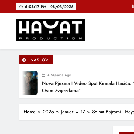
Skip
6:08:19 PM
08/08/2026
to
content
DJEČIJI H
Muhamed Fa
B
Hayat Production
Promocija domaće muzike
NASLOVI
DJEČIJI H
4 Mjeseca Ago
Nova Pjesma I Video Spot Kemala Hasića: “Pod
Ovim Zvijezdama”
Home
2025
Januar
17
Selma Bajrami i Haya