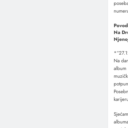
poseba
numera 
Povod
Na Dr
Njenoj
*“27.
Na dana
album
muzičk
potpun
Posebno
karijer
Sjećam
albuma