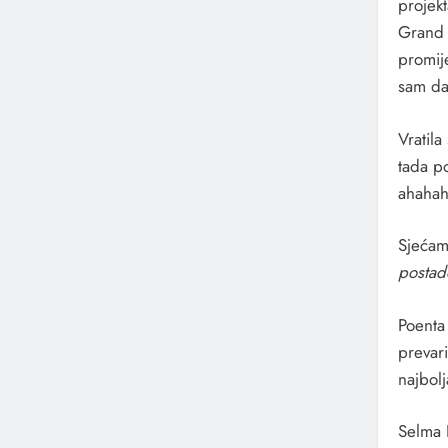
projekt
Grand 
promij
sam da
Vratila
tada po
ahahah
Sjećam 
postade
Poenta
prevari
najbol
Selma B