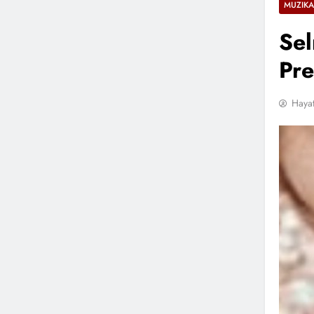
MUZIKA
Sel
Pre
Hayat