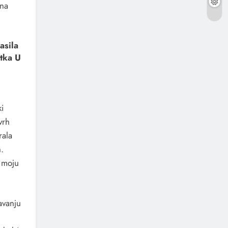
vna
asila
tka U
i
vrh
rala
.
i moju
avanju