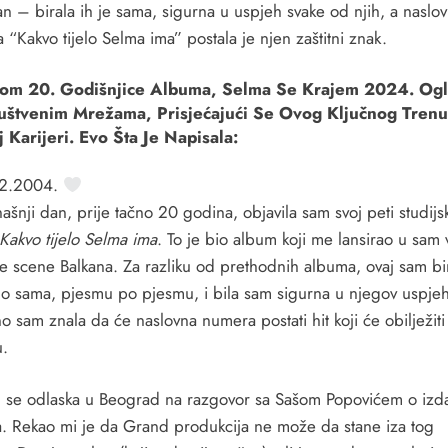
n – birala ih je sama, sigurna u uspjeh svake od njih, a naslo
“Kakvo tijelo Selma ima” postala je njen zaštitni znak.
om 20. Godišnjice Albuma, Selma Se Krajem 2024. Ogl
uštvenim Mrežama, Prisjećajući Se Ovog Ključnog Trenu
 Karijeri. Evo Šta Je Napisala:
12.2004.
šnji dan, prije tačno 20 godina, objavila sam svoj peti studijsk
Kakvo tijelo Selma ima
. To je bio album koji me lansirao u sam 
e scene Balkana. Za razliku od prethodnih albuma, ovaj sam bi
o sama, pjesmu po pjesmu, i bila sam sigurna u njegov uspjeh
 sam znala da će naslovna numera postati hit koji će obilježit
u.
 se odlaska u Beograd na razgovor sa Sašom Popovićem o izd
. Rekao mi je da Grand produkcija ne može da stane iza tog