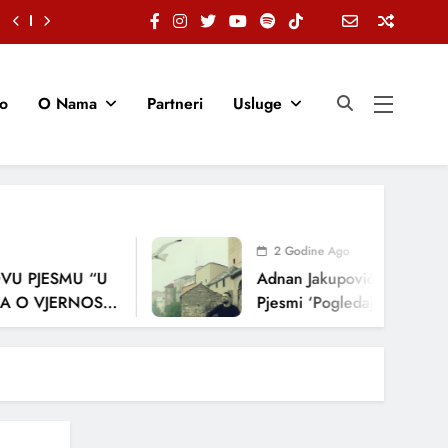
io
O Nama
Partneri
Usluge
2 Godine Ago
SMU “U
Adnan Jakupović Donosi Snažnu E
ERNOSTI,
Pjesmi ‘Pogledaj Me’