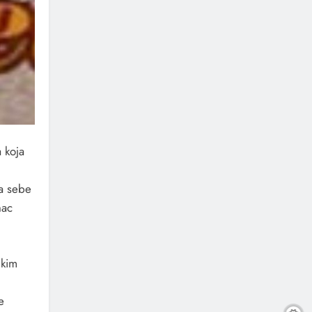
 koja
a sebe
nac
ikim
e