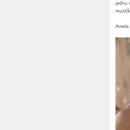
jednu 
muzičke
Amela 