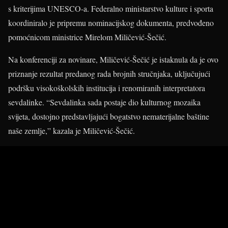
s kriterijima UNESCO-a. Federalno ministarstvo kulture i sporta
koordiniralo je pripremu nominacijskog dokumenta, predvođeno
pomoćnicom ministrice Mirelom Miličević-Šečić.
Na konferenciji za novinare, Miličević-Šečić je istaknula da je ovo
priznanje rezultat predanog rada brojnih stručnjaka, uključujući
podršku visokoškolskih institucija i renomiranih interpretatora
sevdalinke. “Sevdalinka sada postaje dio kulturnog mozaika
svijeta, dostojno predstavljajući bogatstvo nematerijalne baštine
naše zemlje,” kazala je Miličević-Šečić.