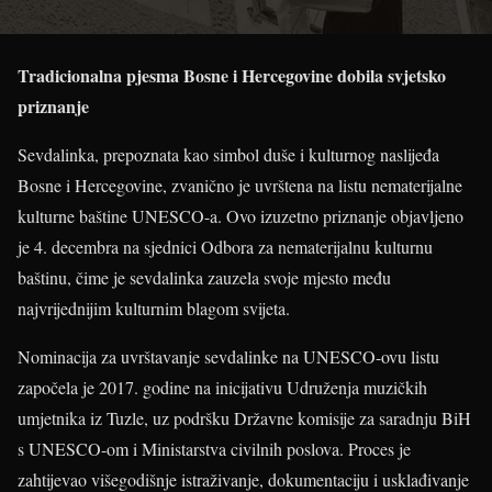
Tradicionalna pjesma Bosne i Hercegovine dobila svjetsko
priznanje
Sevdalinka, prepoznata kao simbol duše i kulturnog naslijeđa
Bosne i Hercegovine, zvanično je uvrštena na listu nematerijalne
kulturne baštine UNESCO-a. Ovo izuzetno priznanje objavljeno
je 4. decembra na sjednici Odbora za nematerijalnu kulturnu
baštinu, čime je sevdalinka zauzela svoje mjesto među
najvrijednijim kulturnim blagom svijeta.
Nominacija za uvrštavanje sevdalinke na UNESCO-ovu listu
započela je 2017. godine na inicijativu Udruženja muzičkih
umjetnika iz Tuzle, uz podršku Državne komisije za saradnju BiH
s UNESCO-om i Ministarstva civilnih poslova. Proces je
zahtijevao višegodišnje istraživanje, dokumentaciju i usklađivanje