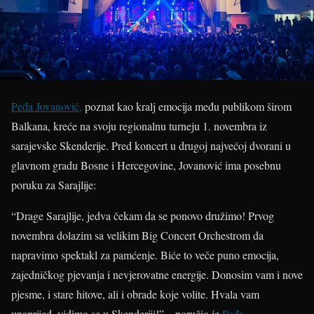
Peđa Jovanović,
poznat kao kralj emocija među publikom širom
Balkana, kreće na svoju regionalnu turneju 1. novembra iz
sarajevske Skenderije. Pred koncert u drugoj najvećoj dvorani u
glavnom gradu Bosne i Hercegovine, Jovanović ima posebnu
poruku za Sarajlije:
“Drage Sarajlije, jedva čekam da se ponovo družimo! Prvog
novembra dolazim sa velikim Big Concert Orchestrom da
napravimo spektakl za pamćenje. Biće to veče puno emocija,
zajedničkog pjevanja i nevjerovatne energije. Donosim vam i nove
pjesme, i stare hitove, ali i obrade koje volite. Hvala vam
unaprijed, vidimo se u Skenderiji!” – poručio je
Peđa
.