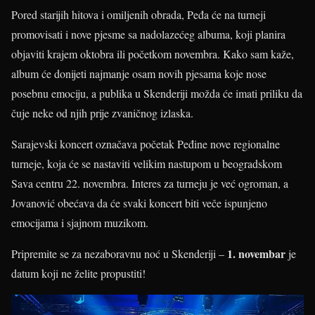
Pored starijih hitova i omiljenih obrada, Peđa će na turneji
promovisati i nove pjesme sa nadolazećeg albuma, koji planira
objaviti krajem oktobra ili početkom novembra. Kako sam kaže,
album će donijeti najmanje osam novih pjesama koje nose
posebnu emociju, a publika u Skenderiji možda će imati priliku da
čuje neke od njih prije zvaničnog izlaska.
Sarajevski koncert označava početak Peđine nove regionalne
turneje, koja će se nastaviti velikim nastupom u beogradskom
Sava centru 22. novembra. Interes za turneju je već ogroman, a
Jovanović obećava da će svaki koncert biti veče ispunjeno
emocijama i sjajnom muzikom.
1. novembar
Pripremite se za nezaboravnu noć u Skenderiji –
je
datum koji ne želite propustiti!