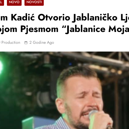
AL
NOVO
NOVOSTI
m Kadić Otvorio Jablaničko Lj
jom Pjesmom “Jablanice Moja
 Production
2 Godine Ago