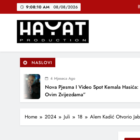
Skip
B
9:08:11 AM
08/08/2026
to
content
DJEČIJI H
Muhamed Fa
Hayat Production
Promocija domaće muzike
B
NASLOVI
4 Mjeseca Ago
DJEČIJI H
Nova Pjesma I Video Spot Kemala Hasića: “Pod
Ovim Zvijezdama”
Home
2024
Juli
18
Alem Kadić Otvorio Jab