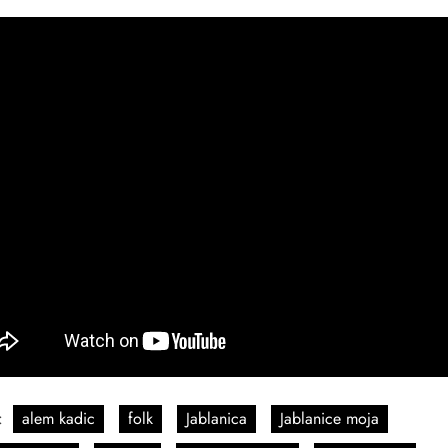
:
alem kadic
folk
Jablanica
Jablanice moja