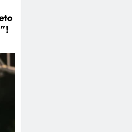
eto
”!