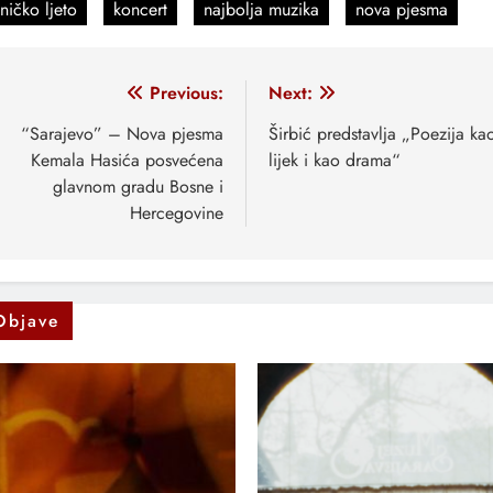
ničko ljeto
koncert
najbolja muzika
nova pjesma
vigacija
Previous:
Next:
anaka
“Sarajevo” – Nova pjesma
Širbić predstavlja „Poezija ka
Kemala Hasića posvećena
lijek i kao drama“
glavnom gradu Bosne i
Hercegovine
Objave