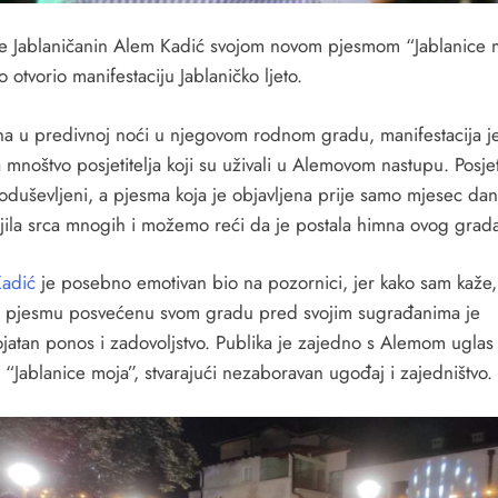
je Jablaničanin Alem Kadić svojom novom pjesmom “Jablanice 
 otvorio manifestaciju Jablaničko ljeto.
a u predivnoj noći u njegovom rodnom gradu, manifestacija j
 mnoštvo posjetitelja koji su uživali u Alemovom nastupu. Posjeti
 oduševljeni, a pjesma koja je objavljena prije samo mjesec da
ojila srca mnogih i možemo reći da je postala himna ovog grad
Kadić
je posebno emotivan bio na pozornici, jer kako sam kaže,
ti pjesmu posvećenu svom gradu pred svojim sugrađanima je
ojatan ponos i zadovoljstvo. Publika je zajedno s Alemom uglas
 “Jablanice moja”, stvarajući nezaboravan ugođaj i zajedništvo.