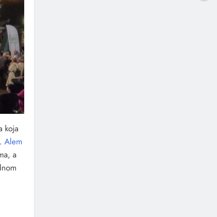
a koja
m.
Alem
ma, a
odnom