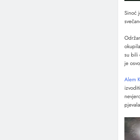
Sinoć 
svečano
Održan
okupila
su bili
je osv
Alem 
izvodi
nevjer
pjevala