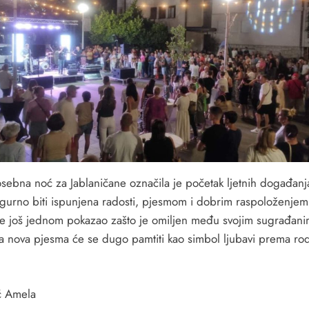
sebna noć za Jablaničane označila je početak ljetnih događanj
igurno biti ispunjena radosti, pjesmom i dobrim raspoloženje
je još jednom pokazao zašto je omiljen među svojim sugrađani
a nova pjesma će se dugo pamtiti kao simbol ljubavi prema r
ć Amela