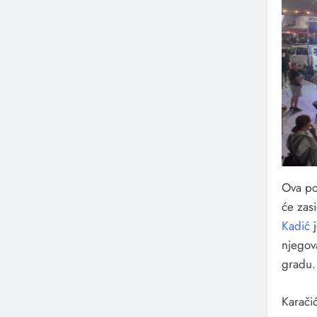
Ova po
će zas
Kadić
njegov
gradu.
Karači