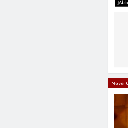
JAbla
Na
čl
Nove 