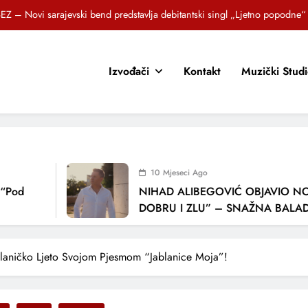
EZ – Novi sarajevski bend predstavlja debitantski singl „Ljetno popodne“
Brat i sestra, Biljana i Tedi Zeroski, predstavljaju novu pjesmu „Sreća je“
Izvođači
Kontakt
Muzički Stud
OR SUNCOKRETI KROZ PJESMU POZVALI MALIŠANE NA DOBRE NAVIKE
zlagić Fazla predstavlja pjesmu “Lejla” iz mjuzikla Travnik je voljeti lako
EZ – Novi sarajevski bend predstavlja debitantski singl „Ljetno popodne“
Brat i sestra, Biljana i Tedi Zeroski, predstavljaju novu pjesmu „Sreća je“
10 Mjeseci Ago
OR SUNCOKRETI KROZ PJESMU POZVALI MALIŠANE NA DOBRE NAVIKE
NIHAD ALIBEGOVIĆ OBJAVIO NOVU P
DOBRU I ZLU” – SNAŽNA BALADA O 
LJUBAVI I VREMENU KOJE NAS MIJENJ
laničko Ljeto Svojom Pjesmom “Jablanice Moja”!