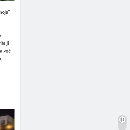
moja”
e
telji
na već
a.