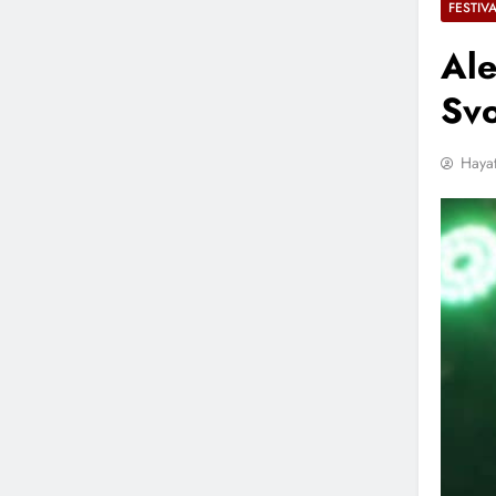
FESTIV
Ale
Svo
Hayat