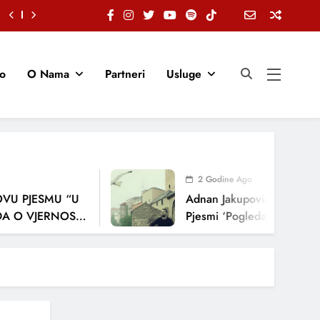
io
O Nama
Partneri
Usluge
2 Godine Ago
JESMU “U
Adnan Jakupović Donosi Snažn
VJERNOSTI,
Pjesmi ‘Pogledaj Me’
A