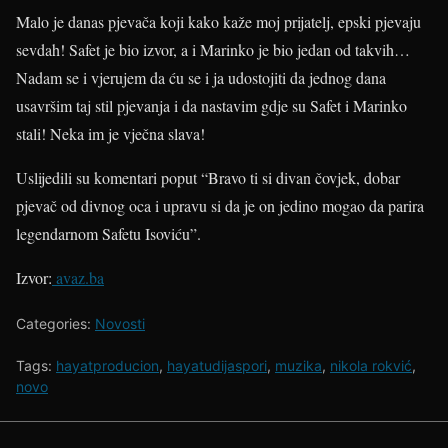
Malo je danas pjevača koji kako kaže moj prijatelj, epski pjevaju
sevdah! Safet je bio izvor, a i Marinko je bio jedan od takvih…
Nadam se i vjerujem da ću se i ja udostojiti da jednog dana
usavršim taj stil pjevanja i da nastavim gdje su Safet i Marinko
stali! Neka im je vječna slava!
Uslijedili su komentari poput “Bravo ti si divan čovjek, dobar
pjevač od divnog oca i upravu si da je on jedino mogao da parira
legendarnom Safetu Isoviću”.
Izvor:
avaz.ba
Categories:
Novosti
Tags:
hayatproducion
,
hayatudijaspori
,
muzika
,
nikola rokvić
,
novo