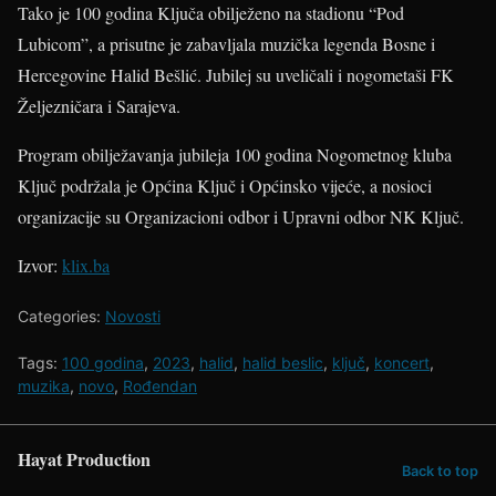
Tako je 100 godina Ključa obilježeno na stadionu “Pod
Lubicom”, a prisutne je zabavljala muzička legenda Bosne i
Hercegovine Halid Bešlić. Jubilej su uveličali i nogometaši FK
Željezničara i Sarajeva.
Program obilježavanja jubileja 100 godina Nogometnog kluba
Ključ podržala je Općina Ključ i Općinsko vijeće, a nosioci
organizacije su Organizacioni odbor i Upravni odbor NK Ključ.
Izvor:
klix.ba
Categories:
Novosti
Tags:
100 godina
,
2023
,
halid
,
halid beslic
,
ključ
,
koncert
,
muzika
,
novo
,
Rođendan
Hayat Production
Back to top