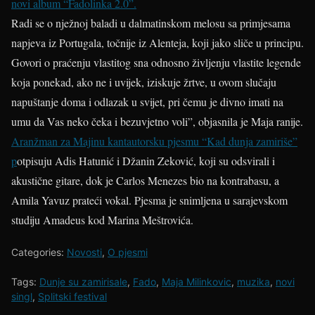
novi album “Fadolinka 2.0”.
Radi se o nježnoj baladi u dalmatinskom melosu sa primjesama
napjeva iz Portugala, točnije iz Alenteja, koji jako sliče u principu.
Govori o praćenju vlastitog sna odnosno življenju vlastite legende
koja ponekad, ako ne i uvijek, iziskuje žrtve, u ovom slučaju
napuštanje doma i odlazak u svijet, pri čemu je divno imati na
umu da Vas neko čeka i bezuvjetno voli”, objasnila je Maja ranije.
Aranžman za Majinu kantautorsku pjesmu “Kad dunja zamiriše”
p
otpisuju Adis Hatunić i Džanin Zeković, koji su odsvirali i
akustične gitare, dok je Carlos Menezes bio na kontrabasu, a
Amila Yavuz prateći vokal. Pjesma je snimljena u sarajevskom
studiju Amadeus kod Marina Meštrovića.
Categories:
Novosti
,
O pjesmi
Tags:
Dunje su zamirisale
,
Fado
,
Maja Milinkovic
,
muzika
,
novi
singl
,
Splitski festival