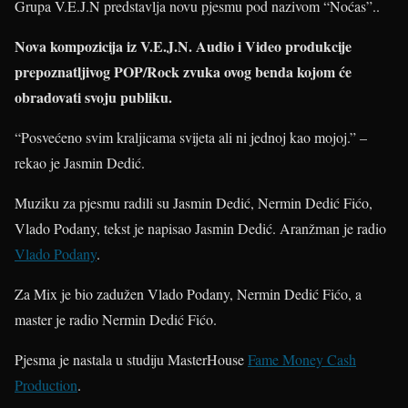
Grupa V.E.J.N predstavlja novu pjesmu pod nazivom “Noćas”..
Nova kompozicija iz V.E.J.N. Audio i Video produkcije
prepoznatljivog POP/Rock zvuka ovog benda kojom će
obradovati svoju publiku.
“Posvećeno svim kraljicama svijeta ali ni jednoj kao mojoj.” –
rekao je Jasmin Dedić.
Muziku za pjesmu radili su Jasmin Dedić, Nermin Dedić Fićo,
Vlado Podany, tekst je napisao Jasmin Dedić. Aranžman je radio
Vlado Podany
.
Za Mix je bio zadužen Vlado Podany, Nermin Dedić Fićo, a
master je radio Nermin Dedić Fićo.
Pjesma je nastala u studiju MasterHouse
Fame Money Cash
Production
.