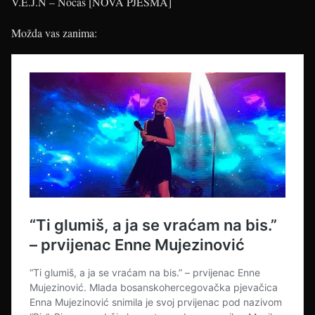
V.E.J.N – Noćas [NOVA PJESMA]
Možda vas zanima: