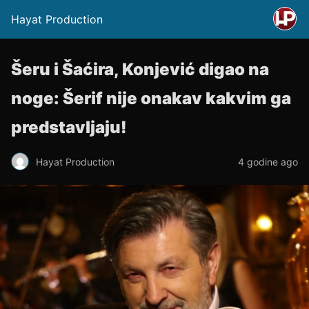
Hayat Production
Šeru i Šaćira, Konjević digao na
noge: Šerif nije onakav kakvim ga
predstavljaju!
Hayat Production
4 godine ago