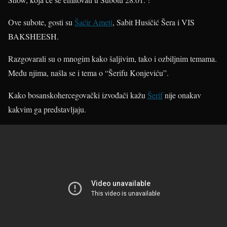
Ove subote, gosti su
Šaćir Ameti
, Sabit Husičić Šera i VIS
BAKSHEESH.
Razgovarali su o mnogim kako šaljivim, tako i ozbiljnim temama.
Među njima, našla se i tema o “Šerifu Konjeviću”.
Kako bosanskohercegovački izvođači kažu
Šerif
nije onakav
kakvim ga predstavljaju.