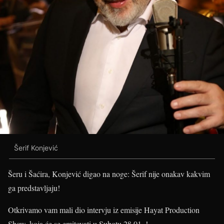
Šerif Konjević
Šeru i Šaćira, Konjević digao na noge: Šerif nije onakav kakvim
ga predstavljaju!
Otkrivamo vam mali dio intervju iz emisije Hayat Production
Show, koja će se emitovati u Subotu 28.01. !