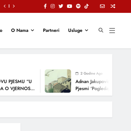
io
O Nama
Partneri
Usluge
2 Godine Ago
 PJESMU “U
Adnan Jakupović Donosi Snaž
 VJERNOSTI,
Pjesmi ‘Pogledaj Me’
JA