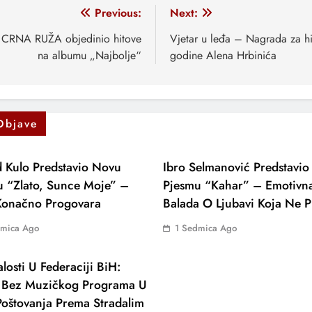
vigacija
Previous:
Next:
anaka
 CRNA RUŽA objedinio hitove
Vjetar u leđa – Nagrada za hi
na albumu „Najbolje“
godine Alena Hrbinića
Objave
 Kulo Predstavio Novu
Ibro Selmanović Predstavi
u “Zlato, Sunce Moje” –
Pjesmu “Kahar” – Emotivn
 Konačno Progovara
Balada O Ljubavi Koja Ne P
dmica Ago
1 Sedmica Ago
losti U Federaciji BiH:
 Bez Muzičkog Programa U
oštovanja Prema Stradalim