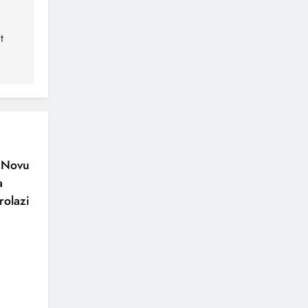
t
o Novu
a
rolazi