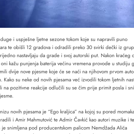
duge i uspješne ljetne sezone tokom koje su napravili puno
ara te obišli 12 gradova i odradili preko 30 svirki dečki iz gru
vrijedno nastavljaju da grade i svoj autorski put. Nakon kraćeg
ko oni kažu punjenja baterija većinu vremena provode u studiju 
imili dvije nove pjesme koje će se naći na njihovom prvom aut
. Kako su neke od novih pjesama već izvodili tokom ljetnih nas
li na pozitivne reakcije odlučili su se čim prije primit posla i sni
jesme.
 nizu novih pjesama je “Ego kraljica” na kojoj su pored momaka
radili i Amir Mahmutović te Admir Čavkić kao autori muzike i te
 je snimljena pod producentskom palicom Nemdžada Alića