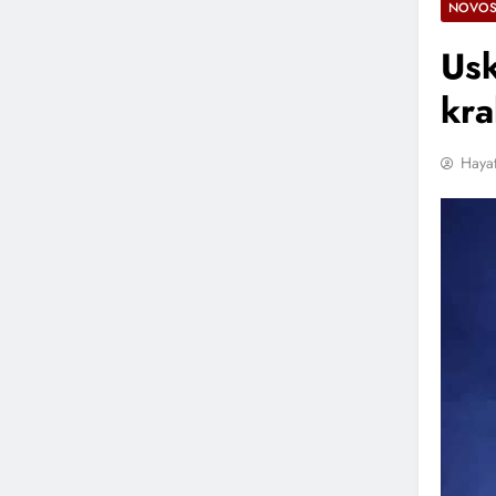
NOVOS
Usk
kra
Hayat