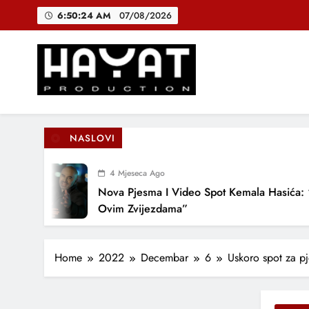
Skip
6:50:25 AM
07/08/2026
to
content
DJEČIJI H
B
Hayat Production
Promocija domaće muzike
NASLOVI
DJEČIJI H
4 Mjeseca Ago
Nova Pjesma I Video Spot Kemala Hasića: “P
Ovim Zvijezdama”
Home
2022
Decembar
6
Uskoro spot za p