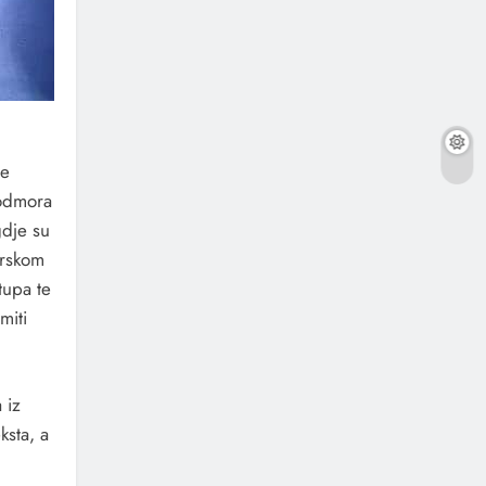
pe
 odmora
gdje su
orskom
tupa te
miti
 iz
ksta, a