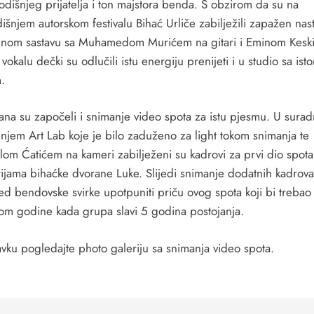
dišnjeg prijatelja i ton majstora benda. S obzirom da su na
išnjem autorskom festivalu Bihać Urliče zabilježili zapažen nas
enom sastavu sa Muhamedom Murićem na gitari i Eminom Keski
vokalu dečki su odlučili istu energiju prenijeti i u studio sa ist
.
ana su započeli i snimanje video spota za istu pjesmu. U suradn
njem Art Lab koje je bilo zaduženo za light tokom snimanja te
om Ćatićem na kameri zabilježeni su kadrovi za prvi dio spota
rijama bihaćke dvorane Luke. Slijedi snimanje dodatnih kadrova
ed bendovske svirke upotpuniti priču ovog spota koji bi trebao 
om godine kada grupa slavi 5 godina postojanja.
avku pogledajte photo galeriju sa snimanja video spota.