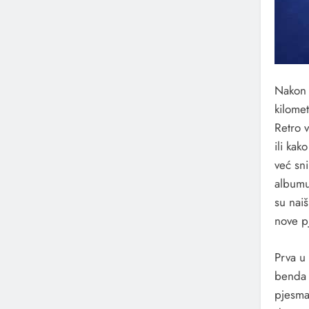
Nakon 
kilomet
Retro 
ili ka
već sn
albumu
su naiš
nove p
Prva u
benda 
pjesma