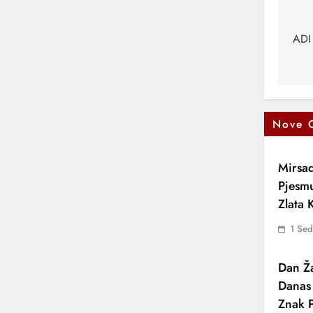
Na
čl
ADI
Nove 
Mirsad
Pjesm
Zlata
1 Se
Dan Ža
Danas
Znak P