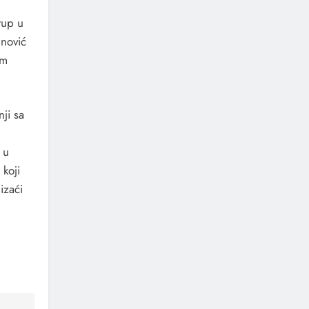
tup u
nović
om
ji sa
 u
 koji
izaći