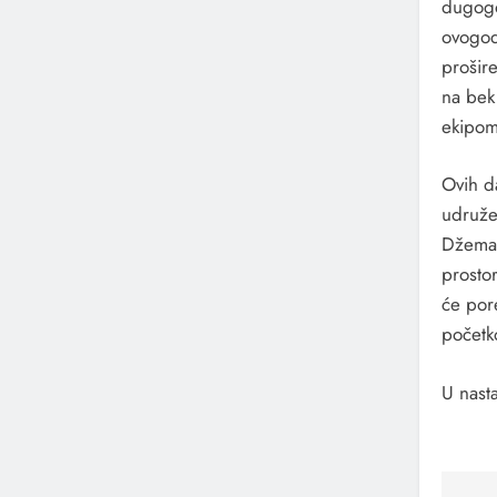
dugogo
ovogod
prošir
na bek 
ekipom
Ovih d
udruže
Džemal
prosto
će por
početk
U nast