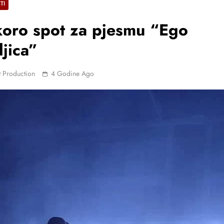
TI
oro spot za pjesmu “Ego
ljica”
 Production
4 Godine Ago