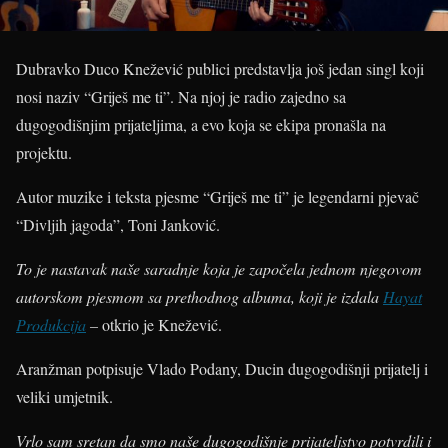
Dubravko Duco Knežević publici predstavlja još jedan singl koji
nosi naziv “Griješ me ti”. Na njoj je radio zajedno sa
dugogodišnjim prijateljima, a evo koja se ekipa pronašla na
projektu.
Autor muzike i teksta pjesme “Griješ me ti” je legendarni pjevač
“Divljih jagoda”, Toni Janković.
To je nastavak naše saradnje koja je započela jednom njegovom
autorskom pjesmom sa prethodnog albuma, koji je izdala
Hayat
Produkcija
–
otkrio je Knežević.
Aranžman potpisuje Vlado Podany, Ducin dugogodišnji prijatelj i
veliki umjetnik.
Vrlo sam sretan da smo naše dugogodišnje prijateljstvo potvrdili i