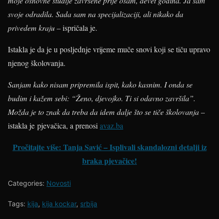
moje osnovne studije završene prije osam, devet godina. Ja sam
svoje odradila. Sada sam na specijalizaciji, ali nikako da
privedem kraju
– ispričala je.
Istakla je da je u posljednje vrijeme muče snovi koji se tiču upravo
njenog školovanja.
Sanjam kako nisam pripremila ispit, kako kasnim. I onda se
budim i kažem sebi: “Ženo, djevojko. Ti si odavno završila”.
Možda je to znak da treba da idem dalje što se tiče školovanja
–
istakla je pjevačica, a prenosi
avaz.ba
Pročitajte više: Tanja Savić – Isplivali skandalozni detalji iz
braka pjevačice!
Categories:
Novosti
Tags:
kija
,
kija kockar
,
srbija