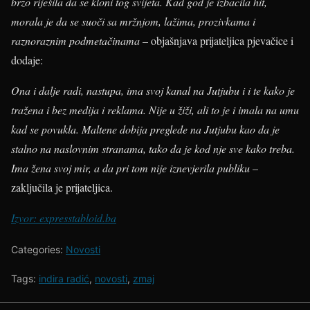
brzo riješila da se kloni tog svijeta. Kad god je izbacila hit,
morala je da se suoči sa mržnjom, lažima, prozivkama i
raznoraznim podmetačinama
– objašnjava prijateljica pjevačice i
dodaje:
Ona i dalje radi, nastupa, ima svoj kanal na Jutjubu i i te kako je
tražena i bez medija i reklama. Nije u žiži, ali to je i imala na umu
kad se povukla. Maltene dobija preglede na Jutjubu kao da je
stalno na naslovnim stranama, tako da je kod nje sve kako treba.
Ima žena svoj mir, a da pri tom nije iznevjerila publiku
–
zaključila je prijateljica.
Izvor: expresstabloid.ba
Categories:
Novosti
Tags:
indira radić
,
novosti
,
zmaj