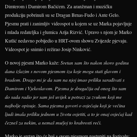
Dimterom i Damirom Bačićem. Za aranžman i muzičku
produkciju pobrinuli su se Dragan Brnas-Fudo i Ante Gelo.
Pjesmu prati i zanimljiv videospot u kojem se uz Marka pojavljuje
i mlada redateljka i glumica Arija Rizvić. Upravo s njom je Marko
Kutlić nedavno pobijedio u HRT-ovom showu Zvijezde pjevaju.
Videospot je snimio i režirao Josip Ninković.
O novoj pjesmi Marko kaže:
Sretan sam što nakon skoro godinu
dana izlazim s novom pjesmom iza koje mogu stati glavom i
bradom. Drago mi je da sam na njoj imao priliku sarađivati s
Damirom i Vjekoslavom. Pjesma je drugačija od onog što sam
do sada radio jer sam još uvijek u potrazi za zvukom koji me
najbolje opisuje. Sama pjesma govori o osjećaju koji je većina
ljudi imala priliku jednom u životu osjetiti, a to je onaj osjećaj kad
čezneš za nekim, a nemaš mu/joj to hrabrosti reći.
Marko je sretan što će baš s ovom pjesmom nastupiti na festivalu: