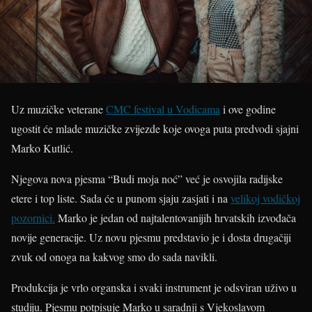
Uz muzičke veterane
CMC festival u Vodicama
i ove godine
ugostit će mlade muzičke zvijezde koje ovoga puta predvodi sjajni
Marko Kutlić.
Njegova nova pjesma “Budi moja noć” već je osvojila radijske
etere i top liste. Sada će u punom sjaju zasjati i na
velikoj vodičkoj
pozornici.
Marko je jedan od najtalentovanijih hrvatskih izvođača
novije generacije. Uz novu pjesmu predstavio je i dosta drugačiji
zvuk od onoga na kakvog smo do sada navikli.
Produkcija je vrlo organska i svaki instrument je odsviran uživo u
studiju. Pjesmu potpisuje Marko u saradnji s Vjekoslavom