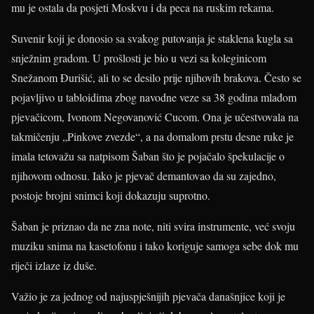
mu je ostala da posjeti Moskvu i da peca na ruskim rekama.
Suvenir koji je donosio sa svakog putovanja je staklena kugla sa
snježnim gradom. U prošlosti je bio u vezi sa koleginicom
Snežanom Đurišić, ali to se desilo prije njihovih brakova. Često se
pojavljivo u tabloidima zbog navodne veze sa 38 godina mlađom
pjevačicom, Ivonom Negovanović Cucom. Ona je učestvovala na
takmičenju „Pinkove zvezde“, a na domalom prstu desne ruke je
imala tetovažu sa natpisom Šaban što je pojačalo špekulacije o
njihovom odnosu. Iako je pjevač demantovao da su zajedno,
postoje brojni snimci koji dokazuju suprotno.
Šaban je priznao da ne zna note, niti svira instrumente, već svoju
muziku snima na kasetofonu i tako koriguje samoga sebe dok mu
riječi izlaze iz duše.
Važio je za jednog od najuspješnijih pjevača današnjice koji je