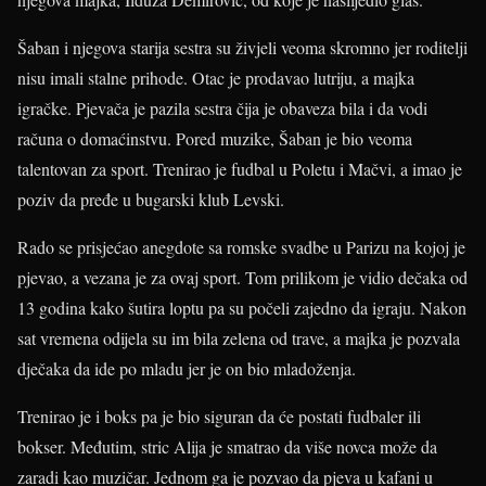
Šaban i njegova starija sestra su živjeli veoma skromno jer roditelji
nisu imali stalne prihode. Otac je prodavao lutriju, a majka
igračke. Pjevača je pazila sestra čija je obaveza bila i da vodi
računa o domaćinstvu. Pored muzike, Šaban je bio veoma
talentovan za sport. Trenirao je fudbal u Poletu i Mačvi, a imao je
poziv da pređe u bugarski klub Levski.
Rado se prisjećao anegdote sa romske svadbe u Parizu na kojoj je
pjevao, a vezana je za ovaj sport. Tom prilikom je vidio dečaka od
13 godina kako šutira loptu pa su počeli zajedno da igraju. Nakon
sat vremena odijela su im bila zelena od trave, a majka je pozvala
dječaka da ide po mladu jer je on bio mladoženja.
Trenirao je i boks pa je bio siguran da će postati fudbaler ili
bokser. Međutim, stric Alija je smatrao da više novca može da
zaradi kao muzičar. Jednom ga je pozvao da pjeva u kafani u