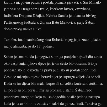
krenula njegovim putem i postala poznata pjevačica. Sin Mihajlo
je u vezi sa Draganom Džajić, kćerkom bivšeg Zvezdinog
fudbalera Dragana Džajića. Kćerka Sanela je udata za bivšeg
Partizanovog fudbalera, Zorana Batu Mirkovića, pa je Šaban
dobio prvog unuka Luku.
Također, ima i vanbračnog sina Roberta kojeg je priznao i plaćao
mu je alimentaciju do 18. godine.
Šaban je smatrao da je njegova supruga ponijela najveći dio tereta
oko vaspitanja njihove djece jer je on često bio odsutan. Bio je
ponosan što ih je izvela na pravi put i što su postali dobri ljudi.
Često je mijenjao mjesto boravka jer je supruga voljela da se seli.
Kada su im djeca bila mala, kupovali su velike kuće sa dvorištima,
ali pošto su oni porasli, mir su pronašli u stanu. Šaban rado
prepričava anegdotu koja mu se dogodila poslije jednog nastupa
kada je na aerodromu zaustavio taksi da ga vozi kući. Taksista ga