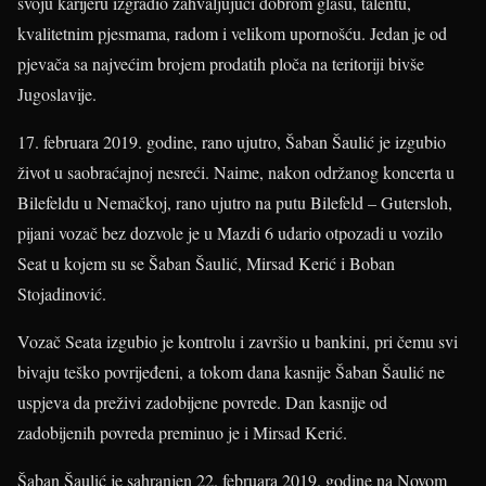
svoju karijeru izgradio zahvaljujući dobrom glasu, talentu,
kvalitetnim pjesmama, radom i velikom upornošću. Jedan je od
pjevača sa najvećim brojem prodatih ploča na teritoriji bivše
Jugoslavije.
17. februara 2019. godine, rano ujutro, Šaban Šaulić je izgubio
život u saobraćajnoj nesreći. Naime, nakon održanog koncerta u
Bilefeldu u Nemačkoj, rano ujutro na putu Bilefeld – Gutersloh,
pijani vozač bez dozvole je u Mazdi 6 udario otpozadi u vozilo
Seat u kojem su se Šaban Šaulić, Mirsad Kerić i Boban
Stojadinović.
Vozač Seata izgubio je kontrolu i završio u bankini, pri čemu svi
bivaju teško povrijeđeni, a tokom dana kasnije Šaban Šaulić ne
uspjeva da preživi zadobijene povrede. Dan kasnije od
zadobijenih povreda preminuo je i Mirsad Kerić.
Šaban Šaulić je sahranjen 22. februara 2019. godine na Novom