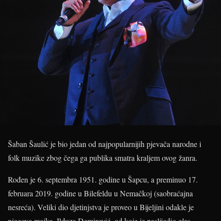
Šaban Šaulić je bio jedan od najpopularnijih pjevača narodne i
folk muzike zbog čega ga publika smatra kraljem ovog žanra.
Rođen je 6. septembra 1951. godine u Šapcu, a preminuo 17.
februara 2019. godine u Bilefeldu u Nemačkoj (saobraćajna
nesreća). Veliki dio djetinjstva je proveo u Bijeljini odakle je
njegova majka, Ilduza Demirović, od koje je naslijedio glas.