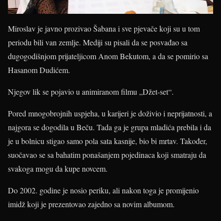
Miroslav je javno prozivao Šabana i sve pjevače koji su u tom
periodu bili van zemlje. Mediji su pisali da se posvađao sa
dugogodišnjom prijateljicom Anom Bekutom, a da se pomirio sa
Hasanom Dudićem.
Njegov lik se pojavio u animiranom filmu „Džet-set“.
Pored mnogobrojnih uspjeha, u karijeri je doživio i neprijatnosti, a
najgora se dogodila u Beču. Tada ga je grupa mladića prebila i da
je u bolnicu stigao samo pola sata kasnije, bio bi mrtav. Također,
suočavao se sa bahatim ponašanjem pojedinaca koji smatraju da
svakoga mogu da kupe novcem.
Do 2002. godine je nosio periku, ali nakon toga je promijenio
imidž koji je prezentovao zajedno sa novim albumom.