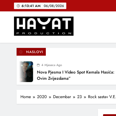
Skip
6:13:42 AM
06/08/2026
to
content
DJEČIJI H
B
Hayat Production
Promocija domaće muzike
NASLOVI
DJEČIJI H
4 Mjeseca Ago
Nova Pjesma I Video Spot Kemala Hasića: “Pod
Ovim Zvijezdama”
Home
2020
Decembar
23
Rock sastav V.E