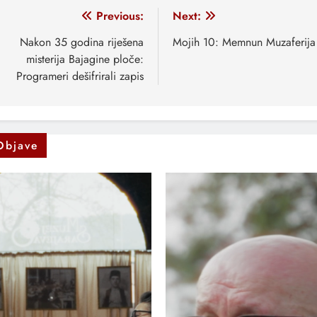
vigacija
Previous:
Next:
anaka
Nakon 35 godina riješena
Mojih 10: Memnun Muzaferija
misterija Bajagine ploče:
Programeri dešifrirali zapis
Objave