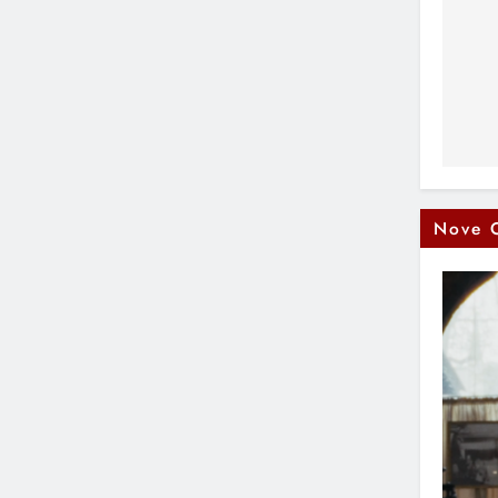
Na
čl
Nove 