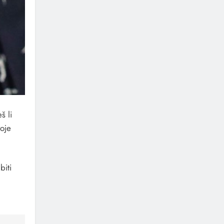
š li
voje
biti