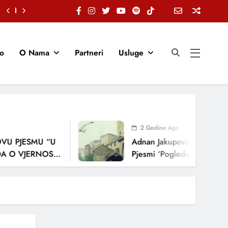
io
O Nama
Partneri
Usluge
2 Godine Ago
JESMU “U
Adnan Jakupović Donosi Snažn
VJERNOSTI,
Pjesmi ‘Pogledaj Me’
A