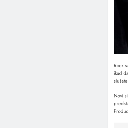
Rock s
ikad da
slušate
Novi s
predst
Produc