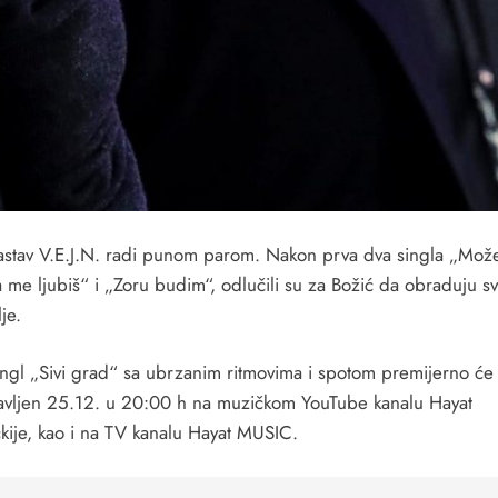
astav V.E.J.N. radi punom parom. Nakon prva dva singla „Može
 me ljubiš“ i „Zoru budim“, odlučili su za Božić da obraduju s
lje.
ingl „Sivi grad“ sa ubrzanim ritmovima i spotom premijerno će 
avljen 25.12. u 20:00 h na muzičkom YouTube kanalu Hayat
kije, kao i na TV kanalu Hayat MUSIC.