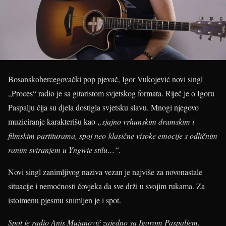
Bosanskohercegovački pop pjevač, Igor Vukojević novi singl
„Proces“ radio je sa gitaristom svjetskog formata. Riječ je o Igoru
Paspalju čija su djela dostigla svjetsku slavu. Mnogi njegovo
muziciranje karakterišu kao
„sjajno vrhunskim dramskim i
filmskim partiturama, spoj neo-klasične visoke emocije s odličnim
ranim sviranjem u Yngwie stilu…“.
Novi singl zanimljivog naziva vezan je najviše za novonastale
situacije i nemoćnosti čovjeka da sve drži u svojim rukama. Za
istoimenu pjesmu snimljen je i spot.
Spot je radio Anis Mujanović zajedno sa Igorom Paspaljem.