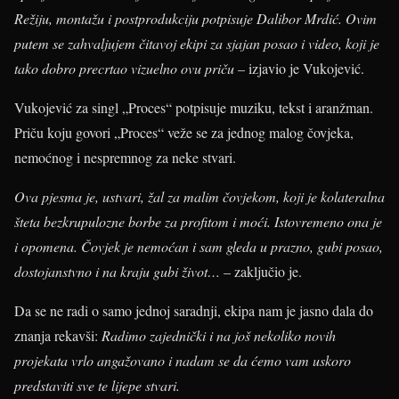
Režiju, montažu i postprodukciju potpisuje Dalibor Mrdić. Ovim
putem se zahvaljujem čitavoj ekipi za sjajan posao i video, koji je
tako dobro precrtao vizuelno ovu priču
– izjavio je Vukojević.
Vukojević za singl „Proces“ potpisuje muziku, tekst i aranžman.
Priču koju govori „Proces“ veže se za jednog malog čovjeka,
nemoćnog i nespremnog za neke stvari.
Ova pjesma je, ustvari, žal za malim čovjekom, koji je kolateralna
šteta bezkrupulozne borbe za profitom i moći. Istovremeno ona je
i opomena. Čovjek je nemoćan i sam gleda u prazno, gubi posao,
dostojanstvno i na kraju gubi život…
– zaključio je.
Da se ne radi o samo jednoj saradnji, ekipa nam je jasno dala do
znanja rekavši:
Radimo zajednički i na još nekoliko novih
projekata vrlo angažovano i nadam se da ćemo vam uskoro
predstaviti sve te lijepe stvari.