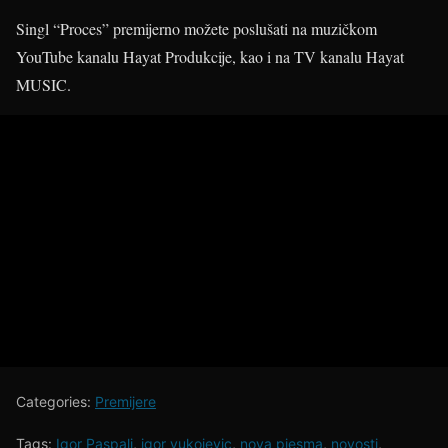
Singl “Proces” premijerno možete poslušati na muzičkom
YouTube kanalu Hayat Produkcije, kao i na TV kanalu Hayat
MUSIC.
Categories:
Premijere
Tags:
Igor Paspalj
,
igor vukojevic
,
nova pjesma
,
novosti
,