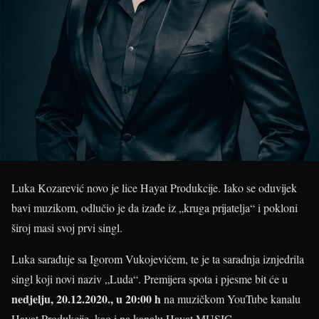
Luka Kozarević novo je lice Hayat Produkcije. Iako se oduvijek
bavi muzikom, odlučio je da izađe iz „kruga prijatelja“ i pokloni
široj masi svoj prvi singl.
Luka sarađuje sa Igorom Vukojevićem, te je ta saradnja iznjedrila
singl koji novi naziv „Luda“. Premijera spota i pjesme bit će u
nedjelju, 20.12.2020., u 20:00 h
na muzičkom YouTube kanalu
Hayat Produkcije, kao i na kanalu Hayat MUSIC.