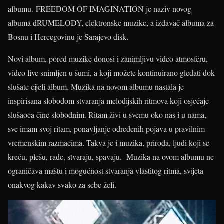
albumu. FREEDOM OF IMAGINATION je naziv novog
albuma dRUMELODY, elektronske muzike, a izdavač albuma za
Bosnu i Hercegovinu je Sarajevo disk.
Novi album, pored muzike donosi i zanimljivu video atmosferu,
video live snimljen u šumi, a koji možete kontinuirano gledati dok
slušate cijeli album. Muzika na novom albumu nastala je
inspirisana slobodom stvaranja melodijskih ritmova koji osjećaje
slušaoca čine slobodnim. Ritam živi u svemu oko nas i u nama,
sve imam svoj ritam, ponavljanje određenih pojava u pravilnim
vremenskim razmacima. Takva je i muzika, priroda, ljudi koji se
kreću, plešu, rade, stvaraju, spavaju. Muzika na ovom albumu ne
ograničava maštu i mogućnost stvaranja vlastitog ritma, svijeta
onakvog kakav svako za sebe želi.