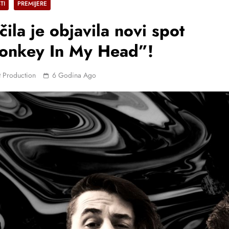
TI
PREMIJERE
čila je objavila novi spot
onkey In My Head”!
 Production
6 Godina Ago