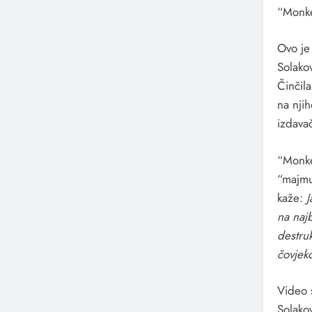
“Monke
Ovo je
Solakov
Činčil
na nji
izdava
“Monke
“majmu
kaže:
J
na najb
destruk
čovjek
Video 
Solako