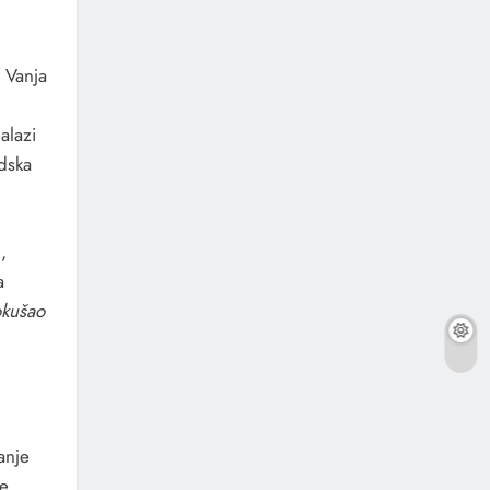
 Vanja
alazi
dska
,
a
okušao
anje
te