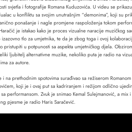
sti svjetla i fotografije Romana Kuduzovića. U videu se prikazu
dualac u konfliktu sa svojim unutrašnjim “demonima”, koji su pri
anično ponašanje i nagle promjene raspoloženja tokom perfo
Haračić je istakao kako je proces vizualne naracije muzičkog sa
o izazovno tlo za umjetnika, te da je zbog toga i ovoj kolaboracij
o pristupiti u potpunosti sa aspekta umjetničkog djela. Obziro
eliki ljubitelj alternativne muzike, nekoliko puta je radio na vizu
jima za autore.
e i na prethodnim spotovima surađivao sa režiserom Romanom
ićem, koji je i ovaj put sa kadriranjem i režijom odlično ujedi
e sa performansom. Zvuk je snimao Kemal Sulejmanović, a mix i
ing pjesme je radio Haris Saračević.