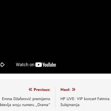
vigacija
Previous:
Next:
anaka
Emma Džaferović premijerno
HP LIVE: VIP koncert Fatmira
dstavlja svoju numeru „Drama“
Sulejmanija