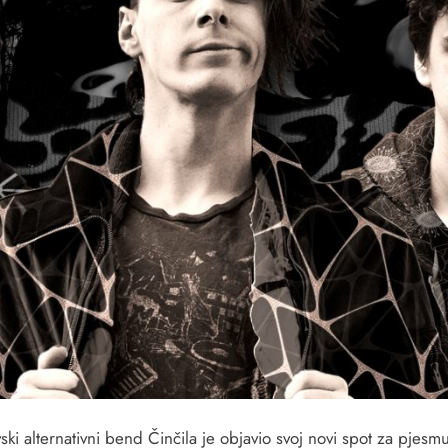
ski alternativni bend Činčila je objavio svoj novi spot za pjesm