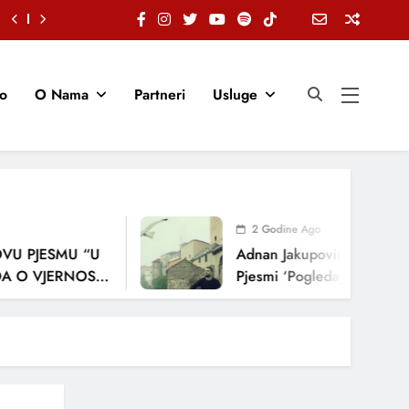
io
O Nama
Partneri
Usluge
2 Godine Ago
PJESMU “U
Adnan Jakupović Donosi Snažn
VJERNOSTI,
Pjesmi ‘Pogledaj Me’
JA