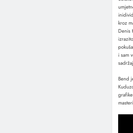
umjetno
inidivi
kroz m
Denis 
izrazit
pokuša
i sam v
sadrža
Bend j
Kuduzov
grafik
master