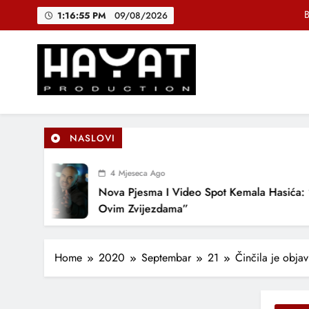
Skip
B
1:16:56 PM
09/08/2026
to
content
DJEČIJI H
Muhamed Fa
Hayat Production
Promocija domaće muzike
B
NASLOVI
4 Mjeseca Ago
DJEČIJI H
Nova Pjesma I Video Spot Kemala Hasića: “Po
Ovim Zvijezdama”
Home
2020
Septembar
21
Činčila je obja