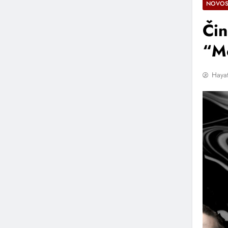
NOVOS
Čin
“M
Hayat