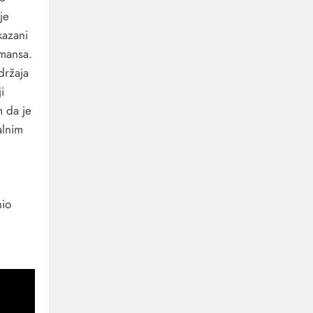
je
kazani
rmansa.
držaja
i
m da je
alnim
nio