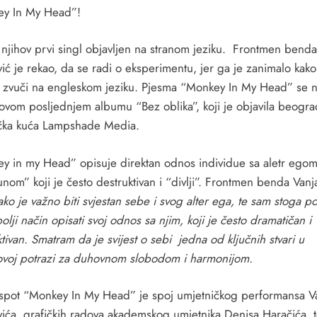
y In My Head”!
 njihov prvi singl objavljen na stranom jeziku. Frontmen benda
ić je rekao, da se radi o eksperimentu, jer ga je zanimalo kako
a zvuči na engleskom jeziku. Pjesma “Monkey In My Head” se n
hovom posljednjem albumu “Bez oblika”, koji je objavila beogra
čka kuća Lampshade Media.
y in my Head” opisuje direktan odnos individue sa aletr egom
nom” koji je često destruktivan i “divlji”. Frontmen benda Vanj
ako je važno biti svjestan sebe i svog alter ega, te sam stoga p
olji način opisati svoj odnos sa njim, koji je često dramatičan i
tivan. Smatram da je svijest o sebi jedna od ključnih stvari u
ovoj potrazi za duhovnom slobodom i harmonijom.
spot “Monkey In My Head” je spoj umjetničkog performansa V
vića, grafičkih radova akademskog umjetnika Denisa Haračića, 