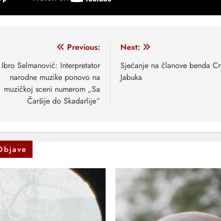
vigacija
Previous:
Next:
anaka
Ibro Selmanović: Interpretator
Sjećanje na članove benda C
narodne muzike ponovo na
Jabuka
muzičkoj sceni numerom „Sa
Čaršije do Skadarlije“
Objave