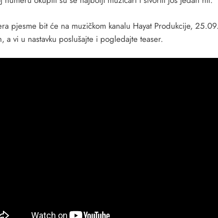
 numeru okupili su se najbolji muzičari i stvorili još jedan hit.
era pjesme bit će na muzičkom kanalu Hayat Produkcije, 25.09
 a vi u nastavku poslušajte i pogledajte teaser.