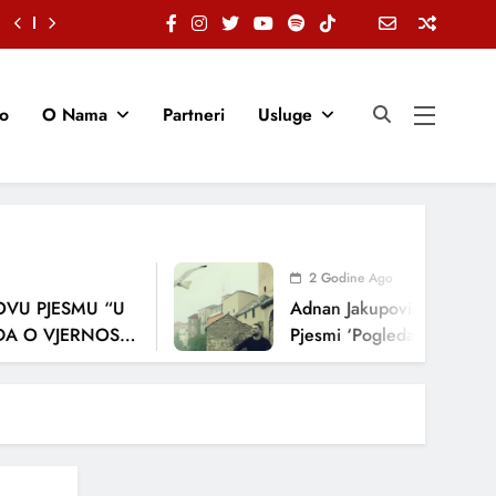
io
O Nama
Partneri
Usluge
2 Godine Ago
 PJESMU “U
Adnan Jakupović Donosi Sna
O VJERNOSTI,
Pjesmi ‘Pogledaj Me’
NJA