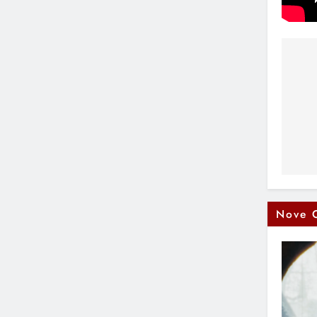
Na
čl
Nove 