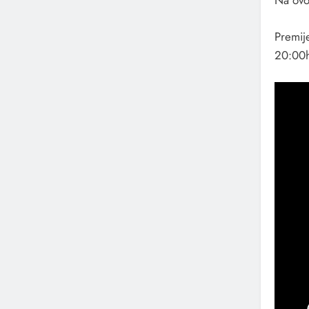
Na ovoj
Premij
20:00h,