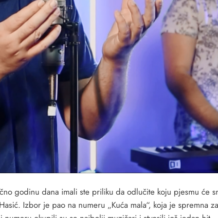
ačno godinu dana imali ste priliku da odlučite koju pjesmu će sn
Hasić. Izbor je pao na numeru „Kuća mala“, koja je spremna za