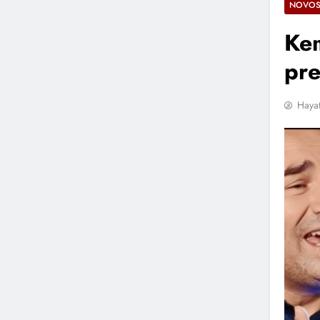
NOVOS
Kem
pre
Hayat