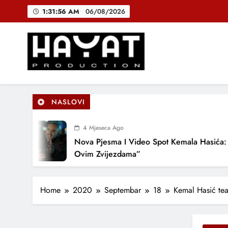
Skip
1:31:57 AM
06/08/2026
to
content
DJEČIJI H
B
Hayat Production
Promocija domaće muzike
NASLOVI
DJEČIJI H
4 Mjeseca Ago
Nova Pjesma I Video Spot Kemala Hasića: “P
Ovim Zvijezdama”
Home
2020
Septembar
18
Kemal Hasić te