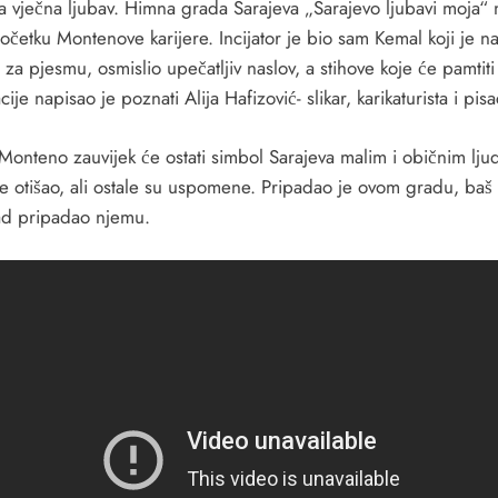
a vječna ljubav. Himna grada Sarajeva „Sarajevo ljubavi moja“ 
očetku Montenove karijere. Incijator je bio sam Kemal koji je n
za pjesmu, osmislio upečatljiv naslov, a stihove koje će pamtiti
ije napisao je poznati Alija Hafizović- slikar, karikaturista i pisa
Monteno zauvijek će ostati simbol Sarajeva malim i običnim lju
e otišao, ali ostale su uspomene. Pripadao je ovom gradu, baš 
rad pripadao njemu.