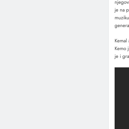
njegov
je na p
muziku 
generac
Kemal 
Kemo j
je i g