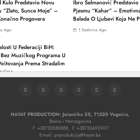
 Kulo Predstavio Novu
Ibro Selmanović Predstavi
u “Zlato, Sunce Moje” –
Pjesmu “Kahar” – Emotivn
 Konačno Progovara
Balada O Ljubavi Koja Ne P
na Ago
1 Sedmica Ago
losti U Federaciji BiH:
 Bez Muzičkog Programa U
oštovanja Prema Stradalim
narima
dmica Ago
HAYAT PRODUCTION: Jošanička 55, 71320 Vogošća,
Bosna i Hercegovina
T:
+38733580888,
T:
+38733492907
E-mail: prprodukcija@hayat.ba