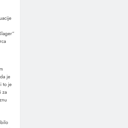
uacije
šlager“
rca
im
da je
 to je
i za
aznu
bilo