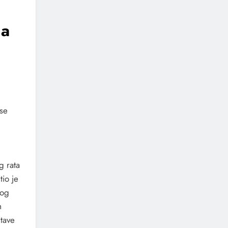
da
 se
g rata
tio je
kog
m
itave