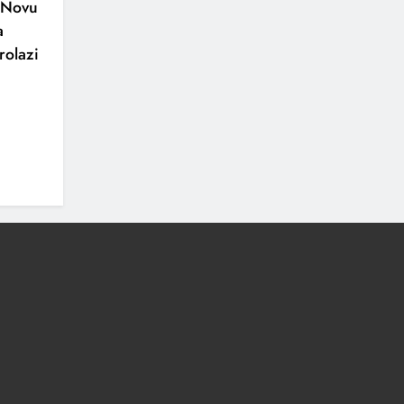
o Novu
a
rolazi