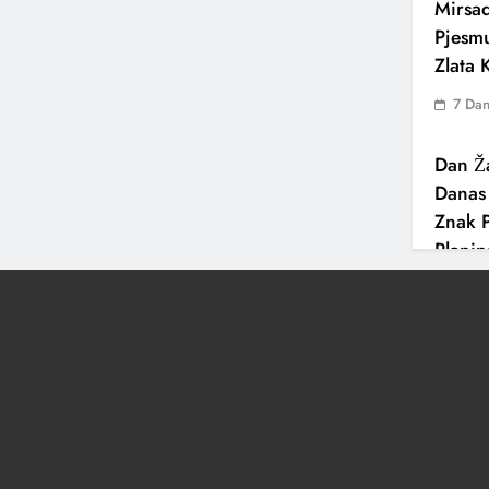
Mirsad
Pjesm
Zlata
7 Da
Dan Ža
Danas
Znak P
Plani
1 Se