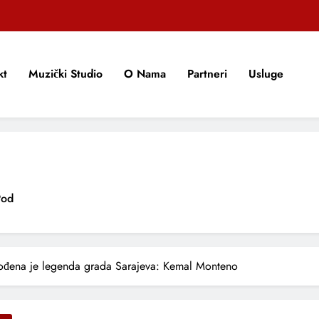
kt
Muzički Studio
O Nama
Partneri
Usluge
Pod
MU “U
ođena je legenda grada Sarajeva: Kemal Monteno
NOSTI,
 Emociju U Novoj