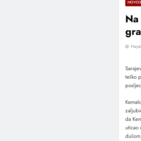
NOVOS
Pjesmi ‘Pogledaj Me’
2 Godine Ago
Na 
“Zemljo Mila” – Pjesma Koja Slavi Ljepotu I
gra
Domovine
2 Sedmice Ago
Hayat
Fazla, Nina Petković I Bh. Muzička Ekipa Iza
Nagrađene Pjesme „Usne Od Meda“
2 Sedmice Ago
Saraje
Nikola Rokvić 13. Marta 2027. Stiže U Skend
teško 
Turnejom “Susret”
poslje
2 Sedmice Ago
„Stakleni Grad“ Objavio Bendovski Spot Za 
Kemalov
„Tebe Sanjati“
zaljubi
3 Sedmice Ago
da Kem
NIHAD ALIBEGOVIĆ PREDSTAVLJA NOVU 
uticao
“1000 NOĆI”
dušom, 
3 Sedmice Ago