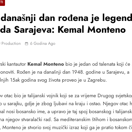
TI
današnji dan rođena je legen
 Snagu
da Sarajeva: Kemal Monteno
 Production
6 Godina Ago
vski kantautor
Kemal Monteno
bio je jedan od talenata koji će
eriju S
ponoviti. Rođen je na današnji dan 1948. godine u Sarajevu, a
dnjih 15ak godina svog života proveo je u Zagrebu.
Pjesmu
 otac bio je talijanski vojnik koji se za vrijeme Drugog svjetsko
o u sarajku, gdje je zbog ljubavi na kraju i ostao. Njegov otac h
al nosi bosansko ime, a upravo je taj spoj bosanskog i talijans
PJESMU
 na njegov stvaralački rad. Sa mediteranskim štihom i bosansko
Monteno je stvorio svoj muzički izraz koji ga je pratio tokom č