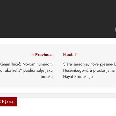
vigacija
Previous:
Next:
anaka
Kenan Tucić: Novom numerom
Stara saradnja, nove pjesme- E
Idi ako želiš“ publici šalje jaku
Huseinbegović u prostorijama
poruku
Hayat Produkcije
Objave