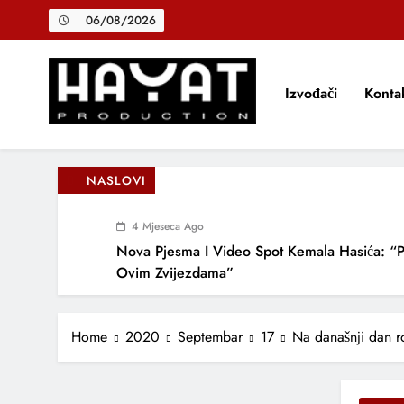
Skip
06/08/2026
to
content
Izvođači
Konta
Hayat Production
Promocija domaće muzike
NASLOVI
4 Mjeseca Ago
Nova Pjesma I Video Spot Kemala Hasića: “
Ovim Zvijezdama”
10 Mjeseci Ago
NIHAD ALIBEGOVIĆ OBJAVIO NOVU PJES
Home
2020
Septembar
17
Na današnji dan r
DOBRU I ZLU” – SNAŽNA BALADA O VJER
LJUBAVI I VREMENU KOJE NAS MIJENJA
2 Godine Ago
Adnan Jakupović Donosi Snažnu