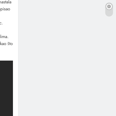
nastala
apisao
c.
dima.
kao što