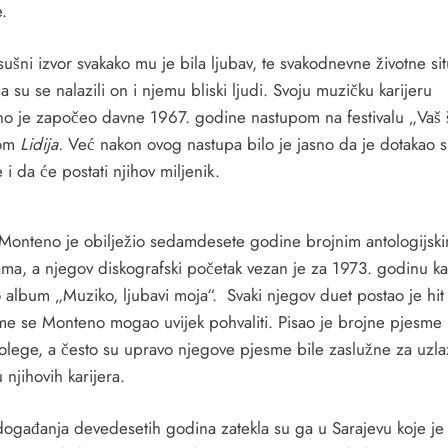
e.
šni izvor svakako mu je bila ljubav, te svakodnevne životne sit
a su se nalazili on i njemu bliski ljudi. Svoju muzičku karijeru
hića
o je započeo davne 1967. godine nastupom na festivalu „Vaš 
om
Lidija.
Već nakon ovog nastupa bilo je jasno da je dotakao s
 i da će postati njihov miljenik.
ama
Monteno je obilježio sedamdesete godine brojnim antologijsk
ma, a njegov diskografski početak vezan je za 1973. godinu ka
ihana
 album „Muziko, ljubavi moja“. Svaki njegov duet postao je hit i
me se Monteno mogao uvijek pohvaliti. Pisao je brojne pjesme 
kolege, a često su upravo njegove pjesme bile zaslužne za uzl
 njihovih karijera.
događanja devedesetih godina zatekla su ga u Sarajevu koje je 
i Me“