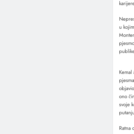
karijer
Asim Brkan Nakon Operacije Srca Prvi Put
Gostovao I Zapjevao Uživo
Nepresu
3 Sedmice Ago
u kojim
„Do Zvijezda“: Nova Ljubavna Priča Dine Dži
Monten
pjesm
1 Mjesec Ago
publike
Muriz Kurudžija: “Publika Me Vratila Pjesm
Koje Nikada Nije Zaboravila”
1 Mjesec Ago
Kemal 
Nedim Šestić Objavio Novu Pjesmu “Bosna I
pjesma
Hercegovina” U Saradnji Sa Horom OŠ “Um
objavio
Čuvidina”
ono či
1 Mjesec Ago
svoje 
Grupa Retro Predstavila Novi Singl „Ti Znaš“
putanju
1 Mjesec Ago
Ratna 
Dejana Hršum Predstavila Novi Singl „Zagrl