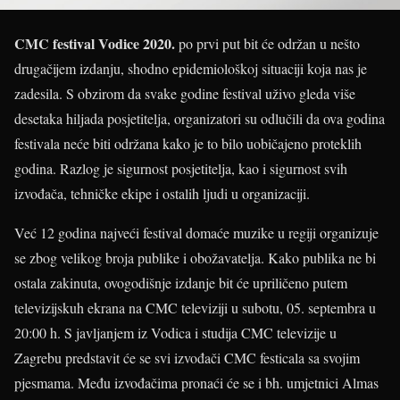
CMC festival Vodice 2020.
po prvi put bit će održan u nešto
drugačijem izdanju, shodno epidemiološkoj situaciji koja nas je
zadesila. S obzirom da svake godine festival uživo gleda više
desetaka hiljada posjetitelja, organizatori su odlučili da ova godina
festivala neće biti održana kako je to bilo uobičajeno proteklih
godina. Razlog je sigurnost posjetitelja, kao i sigurnost svih
izvođača, tehničke ekipe i ostalih ljudi u organizaciji.
Već 12 godina najveći festival domaće muzike u regiji organizuje
se zbog velikog broja publike i obožavatelja. Kako publika ne bi
ostala zakinuta, ovogodišnje izdanje bit će upriličeno putem
televizijskuh ekrana na CMC televiziji u subotu, 05. septembra u
20:00 h. S javljanjem iz Vodica i studija CMC televizije u
Zagrebu predstavit će se svi izvođači CMC festicala sa svojim
pjesmama. Među izvođačima pronaći će se i bh. umjetnici Almas