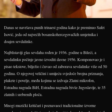
Danas se navršava punih trinaest godina kako je preminuo Safet
Isović, jeda od najvećih bosanskohercegovačkih umjetnika i
doajen sevdalinke.
Najblistaviji glas sevdaha rođen je 1936. godine u Bileći, a
sevdalinku počinje javno izvoditi davne 1956. Komponovao je i
pisao tekstove, bilježio i čuvao od zaborava sevdalinke više od 50
godina. O njegovoj veličini i umijeću svjedoče brojna priznanja,
plakete i povelje, među kojima se izdvaja Zlatni mikrofon,
Estradna nagrada BiH, Estradna nagrada bivše Jugoslavije, te 35
zlatnih i srebrenih ploča.
Mnogi muzički kritičari i poznavaoci tradicionalne izvorne