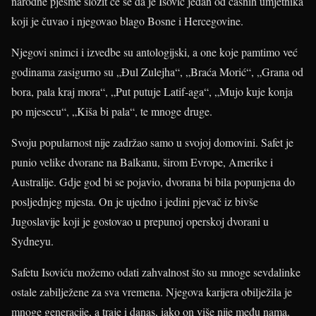
narodne pjesme složit će se da je Isović jedan od časnih umjetnika
koji je čuvao i njegovao blago Bosne i Hercegovine.
Njegovi snimci i izvedbe su antologijski, a one koje pamtimo već
godinama zasigurno su „Đul Zulejha“, „Braća Morić“, „Grana od
bora, pala kraj mora“, „Put putuje Latif-aga“, „Mujo kuje konja
po mjesecu“, „Kiša bi pala“, te mnoge druge.
Svoju popularnost nije zadržao samo u svojoj domovini. Safet je
punio velike dvorane na Balkanu, širom Evrope, Amerike i
Australije. Gdje god bi se pojavio, dvorana bi bila popunjena do
posljednjeg mjesta. On je ujedno i jedini pjevač iz bivše
Jugoslavije koji je gostovao u prepunoj operskoj dvorani u
Sydneyu.
Safetu Isoviću možemo odati zahvalnost što su mnoge sevdalinke
ostale zabilježene za sva vremena. Njegova karijera obilježila je
mnoge generacije, a traje i danas, iako on više nije među nama.