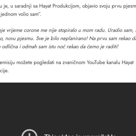
lu je, u saradnji sa Hayat Produkcijom, objavio svoju prvu pjes
jednom volio sam”.
je vrijeme corone me nije stopiralo u mom radu. Uradio sam, 
no, novu pjesmu. Sve je bilo neplanirano! Na prvu sam rekao d
 odlična i odmah sam istu noć rekao da ćemo je raditi!
 emisiju možete pogledati na zvaničnom YouTube kanalu Hayat
cije.