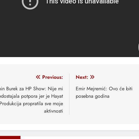
vigacija
Previous:
Next:
anaka
min Burek za HP Show: Nije mi
Emir Mejremić: Ovo će biti
edostajala potpora jer je Hayat
posebna godina
Produkcija propratila sve moje
aktivnosti