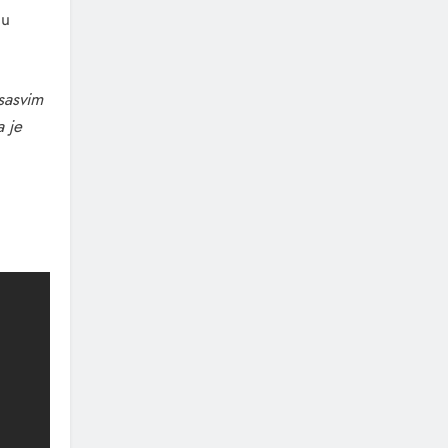
mu
sasvim
a je