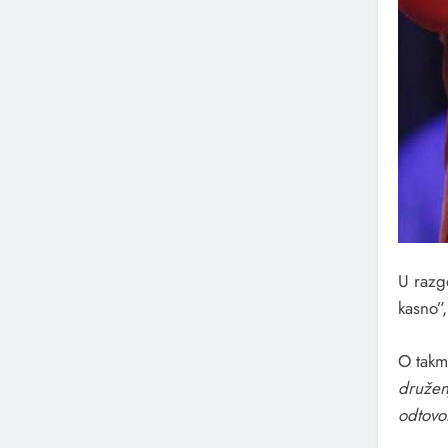
U razg
kasno”,
O takm
druženj
odtovor