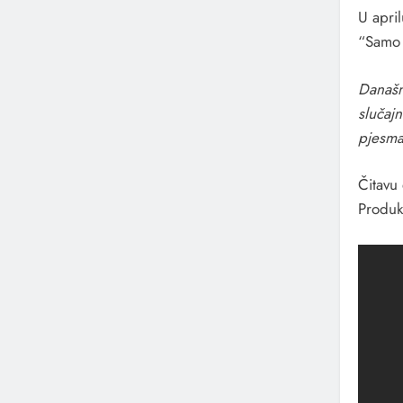
U apri
“Samo 
Današn
slučaj
pjesma
Čitavu
Produk