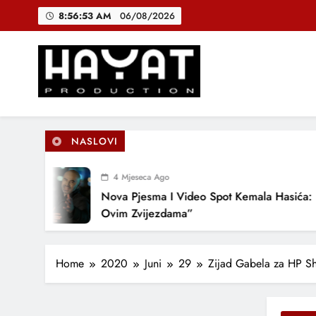
Skip
8:56:54 AM
06/08/2026
to
content
DJEČIJI H
B
Hayat Production
Promocija domaće muzike
NASLOVI
DJEČIJI H
4 Mjeseca Ago
Nova Pjesma I Video Spot Kemala Hasića: “Po
Ovim Zvijezdama”
Home
2020
Juni
29
Zijad Gabela za HP S