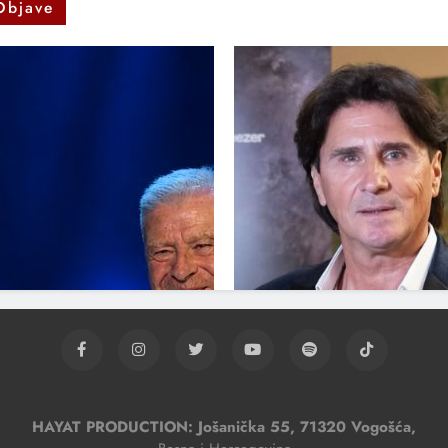
Objave
HAYAT PRODUCTION: Jošanička 55, 71320 Vogošća,