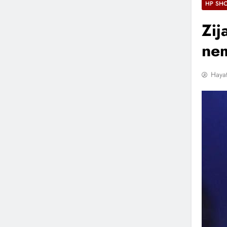
HP SH
Zij
nem
Hayat