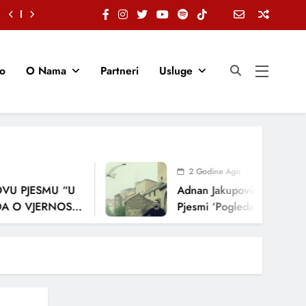
io
O Nama
Partneri
Usluge
2 Godine Ago
PJESMU “U
Adnan Jakupović Donosi Snažn
VJERNOSTI,
Pjesmi ‘Pogledaj Me’
JA