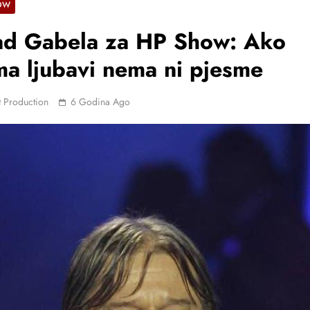
OW
ad Gabela za HP Show: Ako
a ljubavi nema ni pjesme
 Production
6 Godina Ago