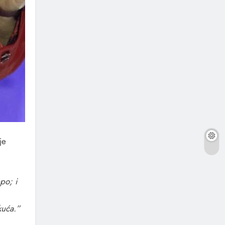
je
epo; i
kuća.”