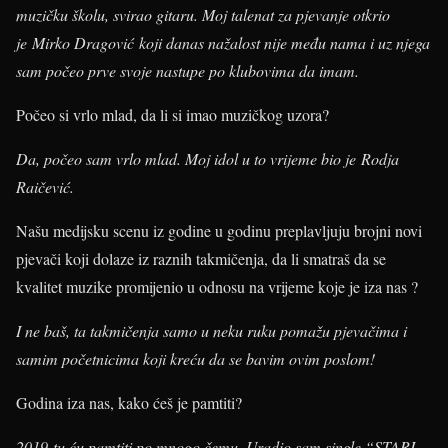
muzičku školu, svirao gitaru. Moj talenat za pjevanje otkrio
je Mirko Dragović koji danas nažalost nije među nama i uz njega
sam počeo prve svoje nastupe po klubovima da imam.
Počeo si vrlo mlad, da li si imao muzičkog uzora?
Da, počeo sam vrlo mlad. Moj idol u to vrijeme bio je Rodja
Raičević.
Našu medijsku scenu iz godine u godinu preplavljuju brojni novi
pjevači koji dolaze iz raznih takmičenja, da li smatraš da se
kvalitet muzike promijenio u odnosu na vrijeme koje je iza nas ?
I ne baš, ta takmičenja samo u neku ruku pomažu pjevačima i
samim početnicima koji kreću da se bavim ovim poslom!
Godina iza nas, kako ćeš je pamtiti?
2019-tu ću pamtiti po mnogo čemu. Uradio sam single “STARI