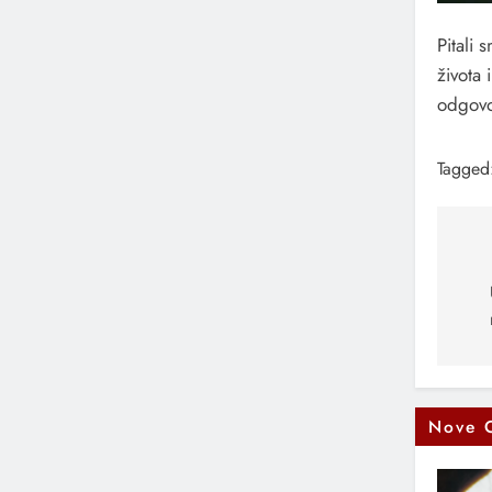
Pitali
života
odgovo
Tagged
Na
čl
Nove 