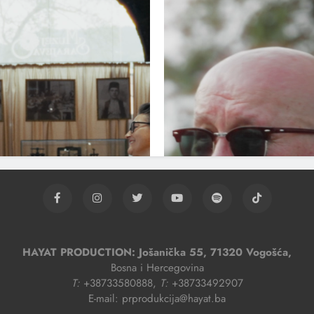
HAYAT PRODUCTION: Jošanička 55, 71320 Vogošća,
Bosna i Hercegovina
T:
+38733580888,
T:
+38733492907
E-mail: prprodukcija@hayat.ba