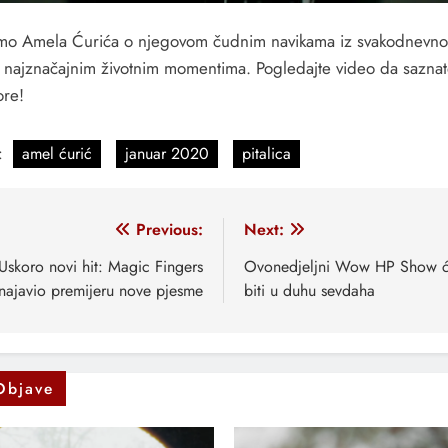
 smo Amela Ćurića o njegovom čudnim navikama iz svakodnevn
 i najznačajnim životnim momentima. Pogledajte video da sazna
re!
:
amel ćurić
januar 2020
pitalica
vigacija
Previous:
Next:
anaka
Uskoro novi hit: Magic Fingers
Ovonedjeljni Wow HP Show 
najavio premijeru nove pjesme
biti u duhu sevdaha
Objave