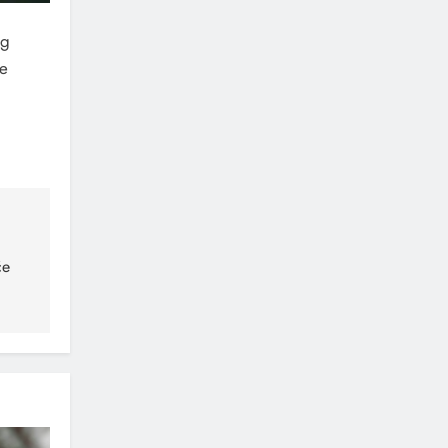
og
te
će