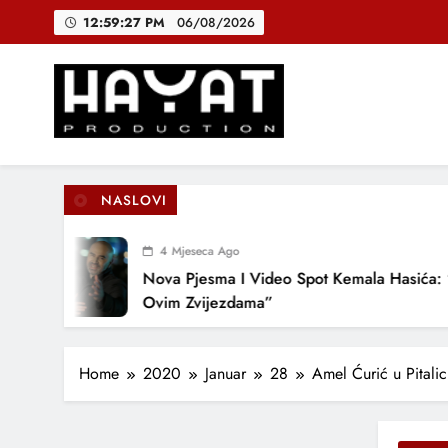
Skip
12:59:27 PM
06/08/2026
to
content
DJEČIJI H
B
Hayat Production
Promocija domaće muzike
NASLOVI
DJEČIJI H
4 Mjeseca Ago
Nova Pjesma I Video Spot Kemala Hasića: “P
Ovim Zvijezdama”
Home
2020
Januar
28
Amel Ćurić u Pitalic