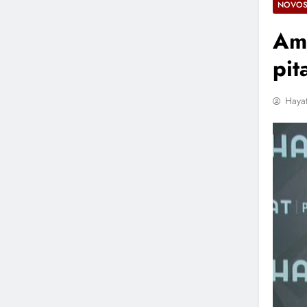
NOVOS
Ame
pit
Hayat