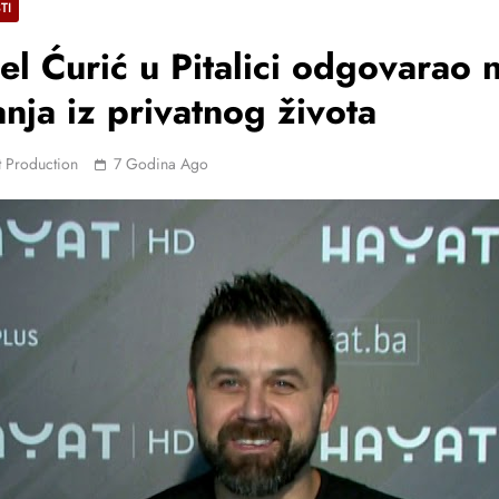
TI
l Ćurić u Pitalici odgovarao 
anja iz privatnog života
 Production
7 Godina Ago