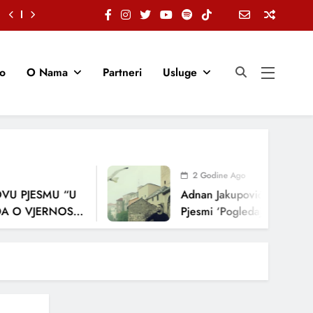
io
O Nama
Partneri
Usluge
2 Godine Ago
 PJESMU “U
Adnan Jakupović Donosi Snaž
 VJERNOSTI,
Pjesmi ‘Pogledaj Me’
JA