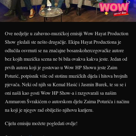
Ove nedjelje u zabavno-muzičkoj emisiji Wow Hayat Production
Show gledali ste nešto drugačije. Ekipa Hayat Productiona je
odlučila osvrnuti se na značajne bosanskohercegovačke autore
bez kojih muzička scena ne bi bila ovakva kakva jeste. Jedan od
prvih autora koji je gostovao u Wow HP Showu jeste Zaim
Poturić, potpisnik više od stotinu muzičkih dijela i hitova brojnih
pjevača. Neki od njih su Kemal Hasić i Jasmin Burek, te su se i
oni našli kao gosti Wow HP Show-a i razgovarali sa našim
Ammarom Švrakićem o autorskom djelu Zaima Poturića i načinu
na koji je njegov rad obilježio njihovu karijeru.
Cijelu emisiju možete pogledati ovdje!